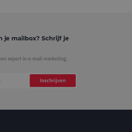
gle Analytics,
ke
website waarop het
ookie die wordt
registreert op
cs om de
n je mailbox? Schrijf je
een expert in e-mail marketing.
Inschrijven