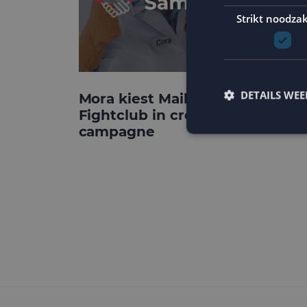
Strikt noodzak
DETAILS WE
Mora kiest MailCampaigns en
Fightclub in crossmediale
campagne
Strikt noodzakelijke
accountbeheer. De we
Naam
PHPSESSID