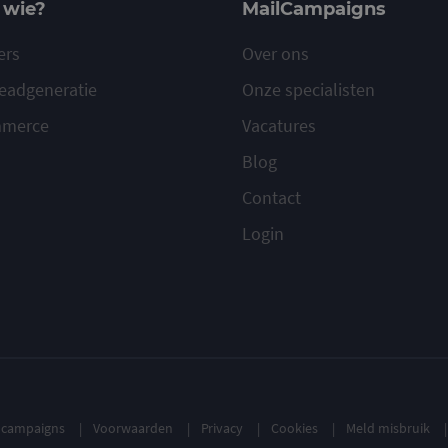
 wie?
MailCampaigns
ers
Over ons
eadgeneratie
Onze specialisten
mmerce
Vacatures
Blog
Contact
Login
ilcampaigns
Voorwaarden
Privacy
Cookies
Meld misbruik