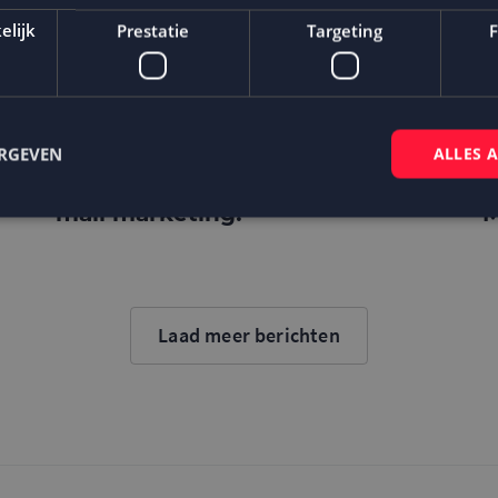
elijk
Prestatie
Targeting
F
ERGEVEN
ALLES 
Apple timmert IOS 14 dicht
S
maar creëert kansen voor e-
m
mail marketing!
M
Strikt noodzakelijk
Prestatie
Targeting
Functioneel
 cookies maken de kernfunctionaliteiten van de website mogelijk, zoals gebruikersaanm
bsite kan niet goed worden gebruikt zonder de strikt noodzakelijke cookies.
Laad meer berichten
Aanbieder
/
Domein
Vervaldatum
Omschrijving
Sessie
Cookie gegenereerd door applicaties op
PHP.net
taal. Dit is een identificator voor alge
www.mailcampaigns.nl
wordt gebruikt om variabelen van gebru
onderhouden. Het is normaal gesproken
gegenereerd nummer, hoe het wordt ge
specifiek zijn voor de site, maar een go
behouden van een ingelogde status voo
tussen pagina's.