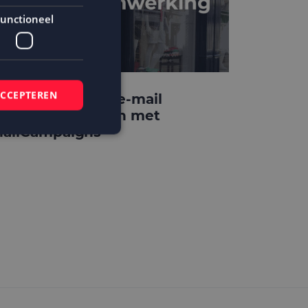
unctioneel
ACCEPTEREN
teppin’ Out laat e-mail
arketing groeien met
ailCampaigns
elding en
 basis van de PHP-
mene doeleinden die
ikerssessies te
 een willekeurig
bruikt, kan
ed voorbeeld is het
r een gebruiker