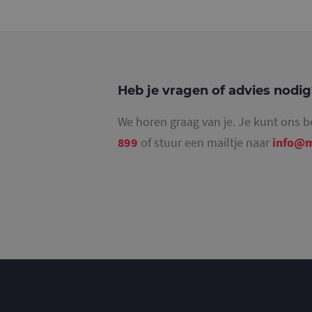
_gat_UA-
36707191-2
_ga_4SR8QTF0BS
Heb je vragen of advies nodi
We horen graag van je. Je kunt ons b
899
of stuur een mailtje naar
info@m