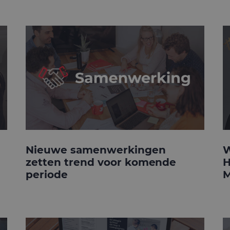
Nieuwe samenwerkingen
W
zetten trend voor komende
H
periode
M