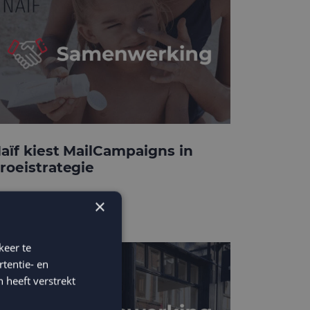
aïf kiest MailCampaigns in
roeistrategie
×
keer te
tentie- en
 heeft verstrekt