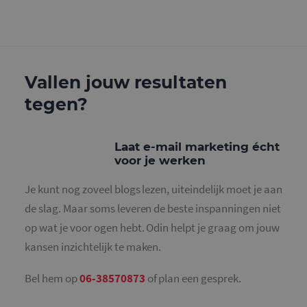
g
w
g
n
w
k
v
e
Google Privacy Policy
Vallen jouw resultaten
v
b
e
tegen?
s
g
p
Laat e-mail marketing écht
CookieScriptConsent
4 weken 2
D
CookieScript
dagen
w
www.mailcampaigns.nl
voor je werken
d
S
o
Je kunt nog zoveel blogs lezen, uiteindelijk moet je aan
c
v
de slag. Maar soms leveren de beste inspanningen niet
o
c
op wat je voor ogen hebt. Odin helpt je graag om jouw
v
S
kansen inzichtelijk te maken.
n
c
Bel hem op
06-38570873
of plan een gesprek.