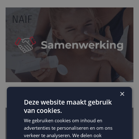
×
Naïf kiest MailCampaigns in groeistrategie
Deze website maakt gebruik
van cookies.
We gebruiken cookies om inhoud en
advertenties te personaliseren en om ons
verkeer te analyseren. We delen ook