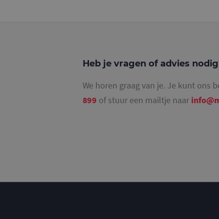
_ga_4SR8QTF0BS
Heb je vragen of advies nodi
We horen graag van je. Je kunt ons b
899
of stuur een mailtje naar
info@m