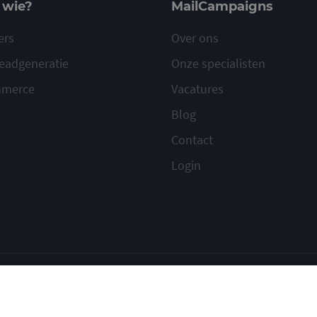
 wie?
MailCampaigns
ers
Over ons
eadgeneratie
Onze specialisten
mmerce
Vacatures
Blog
Contact
Login
ilcampaigns
Voorwaarden
Privacy
Cookies
Meld misbruik