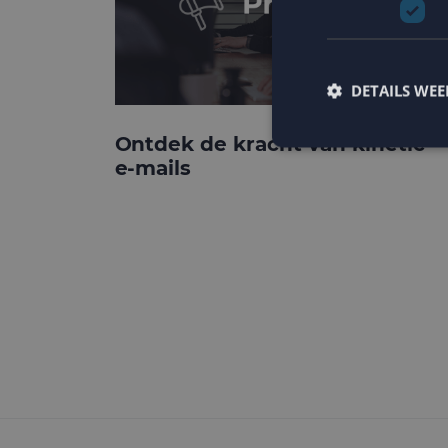
DETAILS WE
Ontdek de kracht van kinetic
e-mails
Strikt noodzakelijke
accountbeheer. De we
Naam
PHPSESSID
CookieScriptConse