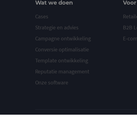
Wat we doen
Voor
Cases
Retail
Strategie en advies
B2B L
Campagne ontwikkeling
E-co
Conversie optimalisatie
Template ontwikkeling
Reputatie management
Onze software
© 2020-2026 Ma