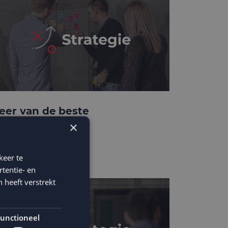
eer van de beste
usinesscases
×
keer te
tentie- en
 heeft verstrekt
unctioneel