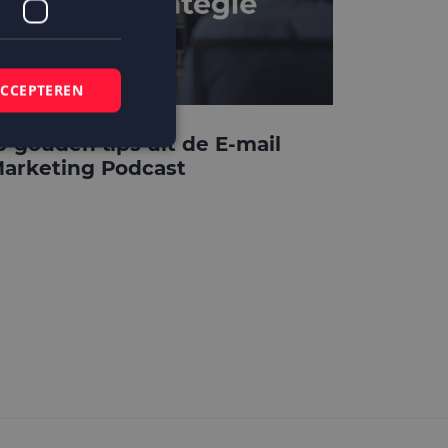
ACCEPTEREN
0 gouden tips uit de E-mail
arketing Podcast
elding en
 basis van de PHP-
mene doeleinden die
ikerssessies te
 een willekeurig
bruikt, kan
ed voorbeeld is het
r een gebruiker
kie-Script.com-
zoekers te