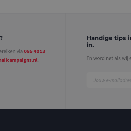
identiteitsnummer bevat van het account of de 
betrekking heeft. Het is een variatie op de _gat-c
gebruikt om de hoeveelheid gegevens die Google 
websites met veel verkeer te beperken.
.mailcampaigns.nl
1 jaar 1
Deze cookie wordt gebruikt door Google Analyti
maand
sessiestatus te behouden.
Handige tips i
g?
in.
ereiken via
085 4013
En word net als wij 
ailcampaigns.nl
.