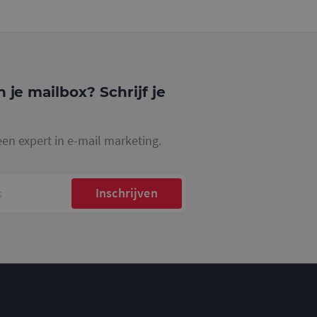
website waarop het
ookie die wordt
registreert op
cs om de
n je mailbox? Schrijf je
een expert in e-mail marketing.
Inschrijven