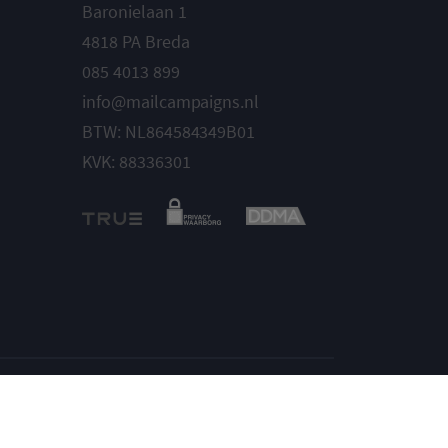
Baronielaan 1
4818 PA Breda
085 4013 899
info@mailcampaigns.nl
BTW: NL864584349B01
KVK: 88336301
Instellingen