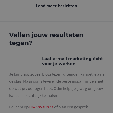
cookie wo
Laad meer berichten
gebruikt o
gebruikers
ondersche
door een
willekeurig
gegeneree
nummer to
wijzen als 
Vallen jouw resultaten
Het is op
in elk
tegen?
paginaver
een site e
gebruikt 
bezoekers-,
en
Laat e-mail marketing écht
campagne
voor je werken
te bereken
de
analysera
Je kunt nog zoveel blogs lezen, uiteindelijk moet je aan
van de site
de slag. Maar soms leveren de beste inspanningen niet
_gid
1 dag
Deze cooki
Google LLC
geplaatst 
.mailcampaigns.nl
op wat je voor ogen hebt. Odin helpt je graag om jouw
Google Ana
Het slaat 
kansen inzichtelijk te maken.
unieke wa
voor elke 
pagina en 
deze bij e
Bel hem op
06-38570873
of plan een gesprek.
gebruikt 