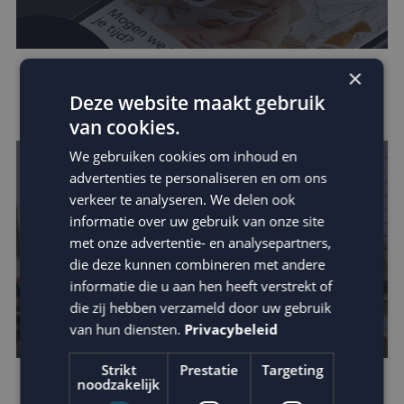
×
Zo vergroot je jouw invloed binnen de
Deze website maakt gebruik
customer journey
van cookies.
We gebruiken cookies om inhoud en
advertenties te personaliseren en om ons
verkeer te analyseren. We delen ook
informatie over uw gebruik van onze site
met onze advertentie- en analysepartners,
die deze kunnen combineren met andere
informatie die u aan hen heeft verstrekt of
die zij hebben verzameld door uw gebruik
van hun diensten.
Privacybeleid
Strikt
Prestatie
Targeting
noodzakelijk
Houd je e-mail reputatie hoog!