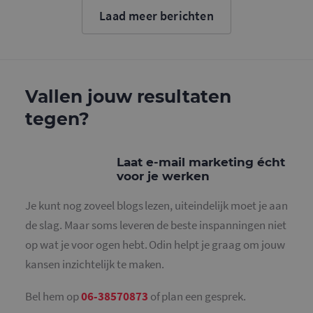
cookie wo
Laad meer berichten
gebruikt o
gebruikers
ondersche
door een
willekeurig
gegeneree
nummer to
wijzen als 
Vallen jouw resultaten
Het is op
in elk
tegen?
paginaver
een site e
gebruikt 
bezoekers-,
en
Laat e-mail marketing écht
campagne
voor je werken
te bereken
de
analysera
Je kunt nog zoveel blogs lezen, uiteindelijk moet je aan
van de site
de slag. Maar soms leveren de beste inspanningen niet
_gid
1 dag
Deze cooki
Google LLC
geplaatst 
.mailcampaigns.nl
op wat je voor ogen hebt. Odin helpt je graag om jouw
Google Ana
Het slaat 
kansen inzichtelijk te maken.
unieke wa
voor elke 
pagina en 
deze bij e
Bel hem op
06-38570873
of plan een gesprek.
gebruikt 