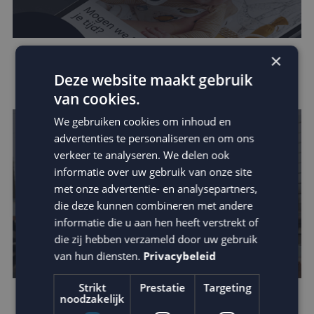
×
Zo vergroot je jouw invloed binnen de
Deze website maakt gebruik
customer journey
van cookies.
We gebruiken cookies om inhoud en
advertenties te personaliseren en om ons
verkeer te analyseren. We delen ook
informatie over uw gebruik van onze site
met onze advertentie- en analysepartners,
die deze kunnen combineren met andere
informatie die u aan hen heeft verstrekt of
die zij hebben verzameld door uw gebruik
van hun diensten.
Privacybeleid
Strikt
Prestatie
Targeting
noodzakelijk
Houd je e-mail reputatie hoog!