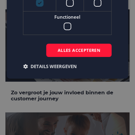
Functioneel
ALLES ACCEPTEREN
DETAILS WEERGEVEN
Strikt noodzakelijk
Prestatie
Targeting
Zo vergroot je jouw invloed binnen de
customer journey
Functioneel
Strikt noodzakelijke cookies maken de
kernfunctionaliteiten van de website mogelijk, zoals
gebruikersaanmelding en accountbeheer. De
website kan niet goed worden gebruikt zonder de
strikt noodzakelijke cookies.