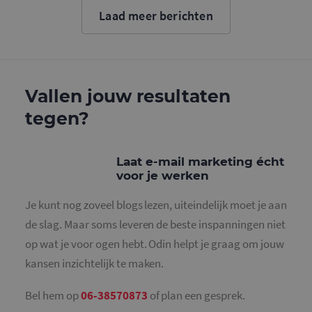
cookie wo
Laad meer berichten
gebruikt o
gebruikers
ondersche
door een
willekeurig
gegeneree
nummer to
wijzen als 
Vallen jouw resultaten
Het is op
in elk
tegen?
paginaver
een site e
gebruikt 
bezoekers-,
en
Laat e-mail marketing écht
campagne
voor je werken
te bereken
de
analysera
Je kunt nog zoveel blogs lezen, uiteindelijk moet je aan
van de site
de slag. Maar soms leveren de beste inspanningen niet
_gid
1 dag
Deze cooki
Google LLC
geplaatst 
.mailcampaigns.nl
op wat je voor ogen hebt. Odin helpt je graag om jouw
Google Ana
Het slaat 
kansen inzichtelijk te maken.
unieke wa
voor elke 
pagina en 
deze bij e
Bel hem op
06-38570873
of plan een gesprek.
gebruikt 