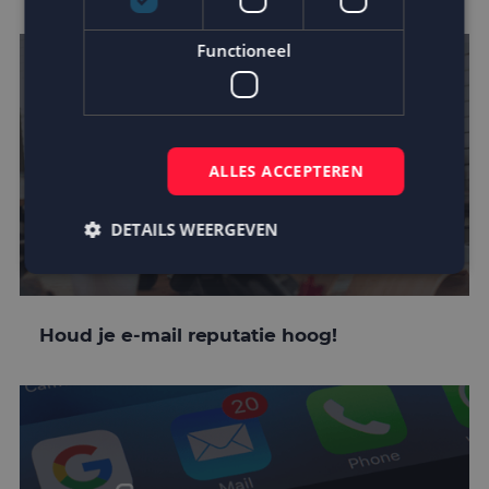
Functioneel
ALLES ACCEPTEREN
DETAILS WEERGEVEN
Strikt noodzakelijk
Prestatie
Targeting
Houd je e-mail reputatie hoog!
Functioneel
Strikt noodzakelijke cookies maken de
kernfunctionaliteiten van de website mogelijk, zoals
gebruikersaanmelding en accountbeheer. De
website kan niet goed worden gebruikt zonder de
strikt noodzakelijke cookies.