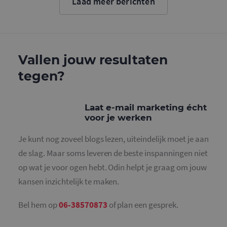
Laad meer berichten
cookie wo
gebruikt o
gebruikers
ondersche
door een
willekeurig
gegeneree
nummer to
Vallen jouw resultaten
wijzen als 
Het is op
tegen?
in elk
paginaver
een site e
gebruikt 
bezoekers-,
Laat e-mail marketing écht
en
campagne
voor je werken
te bereken
de
analysera
Je kunt nog zoveel blogs lezen, uiteindelijk moet je aan
van de site
de slag. Maar soms leveren de beste inspanningen niet
_gid
1 dag
Deze cooki
Google LLC
geplaatst 
op wat je voor ogen hebt. Odin helpt je graag om jouw
.mailcampaigns.nl
Google Ana
Het slaat 
kansen inzichtelijk te maken.
unieke wa
voor elke 
pagina en 
Bel hem op
06-38570873
of plan een gesprek.
deze bij e
gebruikt 
paginawee