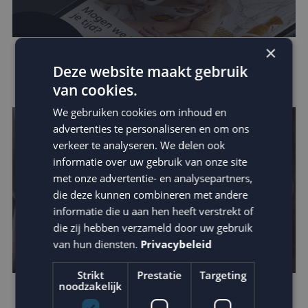
×
Zo vergroot je jouw invloed binnen de
Deze website maakt gebruik
customer journey
van cookies.
We gebruiken cookies om inhoud en
advertenties te personaliseren en om ons
verkeer te analyseren. We delen ook
informatie over uw gebruik van onze site
met onze advertentie- en analysepartners,
die deze kunnen combineren met andere
informatie die u aan hen heeft verstrekt of
die zij hebben verzameld door uw gebruik
van hun diensten.
Privacybeleid
Strikt
Prestatie
Targeting
noodzakelijk
Omzetverhoging via datagedreven e-mail