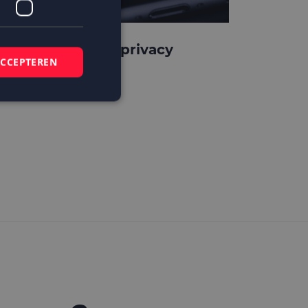
pple verscherpt privacy
ACCEPTEREN
rotection
elding en
 basis van de PHP-
mene doeleinden die
ikerssessies te
 een willekeurig
bruikt, kan
ed voorbeeld is het
r een gebruiker
kie-Script.com-
zoekers te