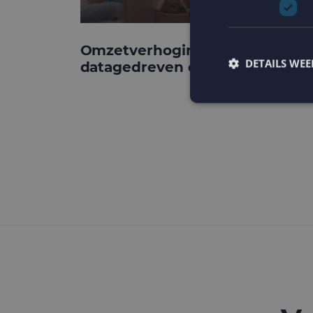
Omzetverhoging via
DETAILS WE
datagedreven e-mail
Strikt noodzakelijke
accountbeheer. De we
Naam
PHPSESSID
CookieScriptConse