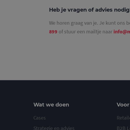
Heb je vragen of advies nodi
We horen graag van je. Je kunt ons b
_ga_4SR8QTF0BS
899
of stuur een mailtje naar
info@m
Wat we doen
Voor
Cases
Retail
Strategie en advies
B2B L