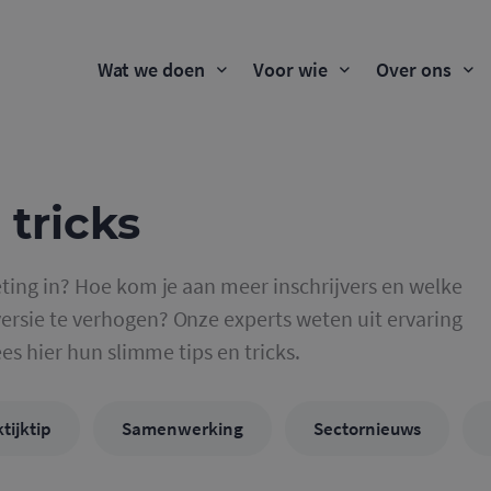
Wat we doen
Voor wie
Over ons
 tricks
ting in? Hoe kom je aan meer inschrijvers en welke
rsie te verhogen? Onze experts weten uit ervaring
ees hier hun slimme tips en tricks.
tijktip
Samenwerking
Sectornieuws