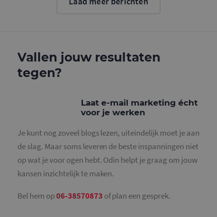
Laad meer berichten
cookie wo
gebruikt o
gebruikers
ondersche
door een
willekeurig
gegeneree
nummer to
Vallen jouw resultaten
wijzen als 
Het is op
tegen?
in elk
paginaver
een site e
gebruikt 
bezoekers-,
Laat e-mail marketing écht
en
campagne
voor je werken
te bereken
de
analysera
Je kunt nog zoveel blogs lezen, uiteindelijk moet je aan
van de site
de slag. Maar soms leveren de beste inspanningen niet
_gid
1 dag
Deze cooki
Google LLC
geplaatst 
op wat je voor ogen hebt. Odin helpt je graag om jouw
.mailcampaigns.nl
Google Ana
Het slaat 
kansen inzichtelijk te maken.
unieke wa
voor elke 
pagina en 
Bel hem op
06-38570873
of plan een gesprek.
deze bij e
gebruikt 
paginawee