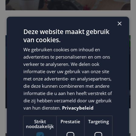
Houd je e-mail reputatie hoog!
×
Deze website maakt gebruik
van cookies.
We gebruiken cookies om inhoud en
advertenties te personaliseren en om ons
verkeer te analyseren. We delen ook
informatie over uw gebruik van onze site
met onze advertentie- en analysepartners,
die deze kunnen combineren met andere
informatie die u aan hen heeft verstrekt of
die zij hebben verzameld door uw gebruik
van hun diensten.
Privacybeleid
Apple verscherpt privacy protection
Strikt
Prestatie
Targeting
noodzakelijk