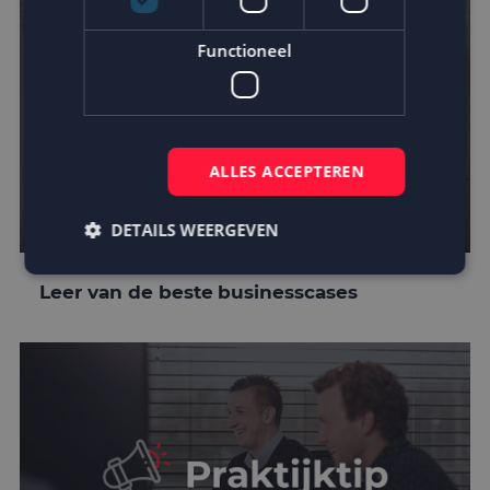
Functioneel
ALLES ACCEPTEREN
DETAILS WEERGEVEN
Leer van de beste businesscases
Strikt noodzakelijk
Prestatie
Targeting
Functioneel
Strikt noodzakelijke cookies maken de
kernfunctionaliteiten van de website mogelijk, zoals
gebruikersaanmelding en accountbeheer. De
website kan niet goed worden gebruikt zonder de
strikt noodzakelijke cookies.