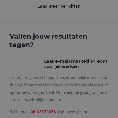
cookie wo
Laad meer berichten
gebruikt o
gebruikers
ondersche
door een
willekeurig
gegeneree
nummer to
wijzen als 
Vallen jouw resultaten
Het is op
in elk
tegen?
paginaver
een site e
gebruikt 
bezoekers-,
en
Laat e-mail marketing écht
campagne
voor je werken
te bereken
de
analysera
Je kunt nog zoveel blogs lezen, uiteindelijk moet je aan
van de site
de slag. Maar soms leveren de beste inspanningen niet
_gid
1 dag
Deze cooki
Google LLC
geplaatst 
.mailcampaigns.nl
op wat je voor ogen hebt. Odin helpt je graag om jouw
Google Ana
Het slaat 
kansen inzichtelijk te maken.
unieke wa
voor elke 
pagina en 
deze bij e
Bel hem op
06-38570873
of plan een gesprek.
gebruikt 