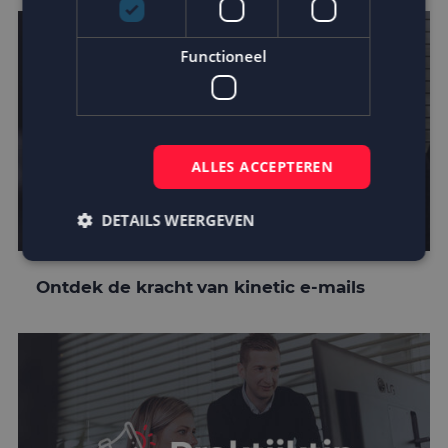
Functioneel
ALLES ACCEPTEREN
DETAILS WEERGEVEN
Ontdek de kracht van kinetic e-mails
Strikt noodzakelijk
Prestatie
Targeting
Functioneel
Strikt noodzakelijke cookies maken de
kernfunctionaliteiten van de website mogelijk, zoals
gebruikersaanmelding en accountbeheer. De
website kan niet goed worden gebruikt zonder de
strikt noodzakelijke cookies.