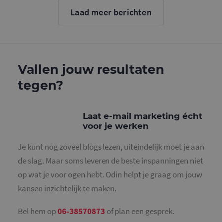
Google. D
cookie wo
Laad meer berichten
gebruikt o
gebruikers
ondersche
door een
willekeurig
gegeneree
nummer to
wijzen als 
Vallen jouw resultaten
Het is op
in elk
tegen?
paginaver
een site e
gebruikt 
bezoekers-,
en
Laat e-mail marketing écht
campagne
voor je werken
te bereken
de
analysera
Je kunt nog zoveel blogs lezen, uiteindelijk moet je aan
van de site
de slag. Maar soms leveren de beste inspanningen niet
_gid
1 dag
Deze cooki
Google LLC
geplaatst 
.mailcampaigns.nl
op wat je voor ogen hebt. Odin helpt je graag om jouw
Google Ana
Het slaat 
kansen inzichtelijk te maken.
unieke wa
voor elke 
pagina en 
deze bij e
Bel hem op
06-38570873
of plan een gesprek.
gebruikt 