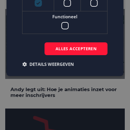
Functioneel
ALLES ACCEPTEREN
DETAILS WEERGEVEN
Strikt noodzakelijk
Prestatie
Targeting
Andy legt uit: Hoe je animaties inzet voor
meer inschrijvers
Functioneel
Strikt noodzakelijke cookies maken de
kernfunctionaliteiten van de website mogelijk, zoals
gebruikersaanmelding en accountbeheer. De
website kan niet goed worden gebruikt zonder de
strikt noodzakelijke cookies.