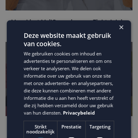
Mora kiest MailCampaigns en Fightclub in
×
crossmediale campagne
Deze website maakt gebruik
van cookies.
We gebruiken cookies om inhoud en
advertenties te personaliseren en om ons
verkeer te analyseren. We delen ook
informatie over uw gebruik van onze site
met onze advertentie- en analysepartners,
die deze kunnen combineren met andere
informatie die u aan hen heeft verstrekt of
die zij hebben verzameld door uw gebruik
van hun diensten.
Privacybeleid
Strikt
Prestatie
Targeting
Dynamische e-mail marketing
noodzakelijk
campagnes op basis van weersinvloeden