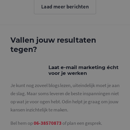
cookie wo
Laad meer berichten
gebruikt o
gebruikers
ondersche
door een
willekeurig
gegeneree
nummer to
wijzen als 
Vallen jouw resultaten
Het is op
in elk
tegen?
paginaver
een site e
gebruikt 
bezoekers-,
en
Laat e-mail marketing écht
campagne
voor je werken
te bereken
de
analysera
Je kunt nog zoveel blogs lezen, uiteindelijk moet je aan
van de site
de slag. Maar soms leveren de beste inspanningen niet
_gid
1 dag
Deze cooki
Google LLC
geplaatst 
.mailcampaigns.nl
op wat je voor ogen hebt. Odin helpt je graag om jouw
Google Ana
Het slaat 
kansen inzichtelijk te maken.
unieke wa
voor elke 
pagina en 
deze bij e
Bel hem op
06-38570873
of plan een gesprek.
gebruikt 