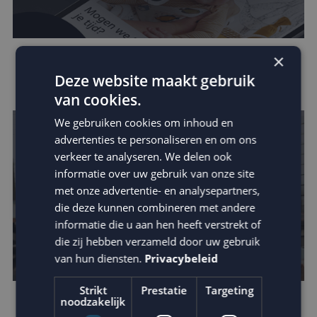
×
Zo vergroot je jouw invloed binnen de
Deze website maakt gebruik
customer journey
van cookies.
We gebruiken cookies om inhoud en
advertenties te personaliseren en om ons
verkeer te analyseren. We delen ook
informatie over uw gebruik van onze site
met onze advertentie- en analysepartners,
die deze kunnen combineren met andere
informatie die u aan hen heeft verstrekt of
die zij hebben verzameld door uw gebruik
van hun diensten.
Privacybeleid
Strikt
Prestatie
Targeting
noodzakelijk
Houd je e-mail reputatie hoog!