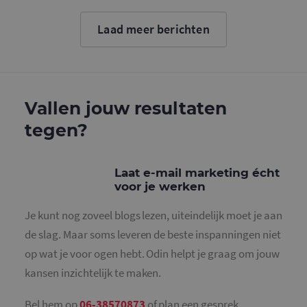
Google. D
cookie wo
gebruikt o
Laad meer berichten
gebruikers
ondersche
door een
willekeurig
gegeneree
nummer to
wijzen als 
Het is op
Vallen jouw resultaten
in elk
paginaver
tegen?
een site e
gebruikt 
bezoekers-,
en
campagne
Laat e-mail marketing écht
te bereken
voor je werken
de
analysera
van de site
Je kunt nog zoveel blogs lezen, uiteindelijk moet je aan
_gid
1 dag
Deze cooki
Google LLC
de slag. Maar soms leveren de beste inspanningen niet
geplaatst 
.mailcampaigns.nl
Google Ana
op wat je voor ogen hebt. Odin helpt je graag om jouw
Het slaat 
unieke wa
kansen inzichtelijk te maken.
voor elke 
pagina en 
deze bij e
Bel hem op
06-38570873
of plan een gesprek.
gebruikt 