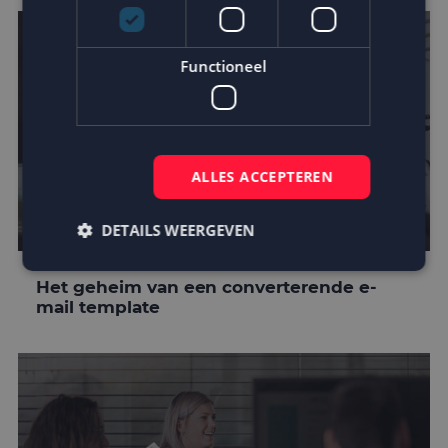
Functioneel
ALLES ACCEPTEREN
DETAILS WEERGEVEN
Het geheim van een converterende e-
mail template
Strikt noodzakelijk
Prestatie
Targeting
Functioneel
Strikt noodzakelijke cookies maken de
kernfunctionaliteiten van de website mogelijk, zoals
gebruikersaanmelding en accountbeheer. De
website kan niet goed worden gebruikt zonder de
strikt noodzakelijke cookies.