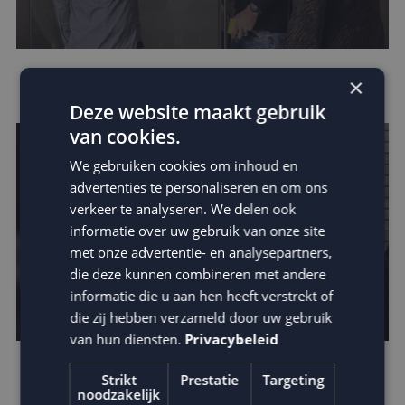
Leer van de beste businesscases
×
Deze website maakt gebruik
van cookies.
We gebruiken cookies om inhoud en
advertenties te personaliseren en om ons
verkeer te analyseren. We delen ook
informatie over uw gebruik van onze site
met onze advertentie- en analysepartners,
die deze kunnen combineren met andere
informatie die u aan hen heeft verstrekt of
die zij hebben verzameld door uw gebruik
van hun diensten.
Privacybeleid
Ontdek de kracht van kinetic e-mails
Strikt
Prestatie
Targeting
noodzakelijk