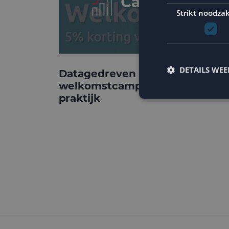
Strikt noodzak
DETAILS WE
Datagedreven
welkomstcampagnes: de
praktijk
Strikt noodzakelijke
accountbeheer. De we
Naam
PHPSESSID