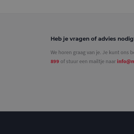
_gat_UA-
36707191-2
_ga_4SR8QTF0BS
Heb je vragen of advies nodi
We horen graag van je. Je kunt ons b
899
of stuur een mailtje naar
info@m