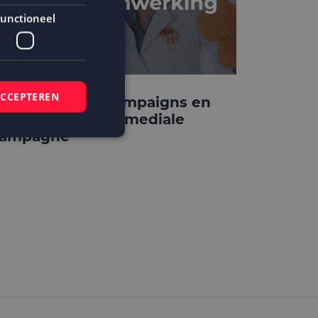
unctioneel
ACCEPTEREN
ora kiest MailCampaigns en
ightclub in crossmediale
ampagne
elding en
 basis van de PHP-
mene doeleinden die
ikerssessies te
 een willekeurig
bruikt, kan
ed voorbeeld is het
r een gebruiker