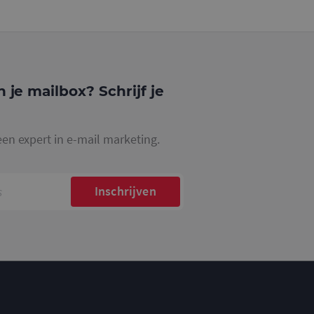
gle Analytics,
ke
website waarop het
ookie die wordt
registreert op
cs om de
n je mailbox? Schrijf je
een expert in e-mail marketing.
Inschrijven