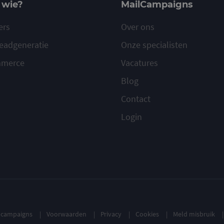
 wie?
MailCampaigns
ers
Over ons
eadgeneratie
Onze specialisten
mmerce
Vacatures
Blog
Contact
Login
ilcampaigns
Voorwaarden
Privacy
Cookies
Meld misbruik