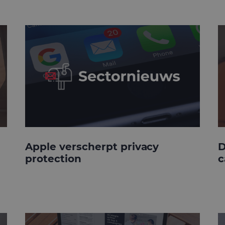
Apple verscherpt privacy
D
protection
c