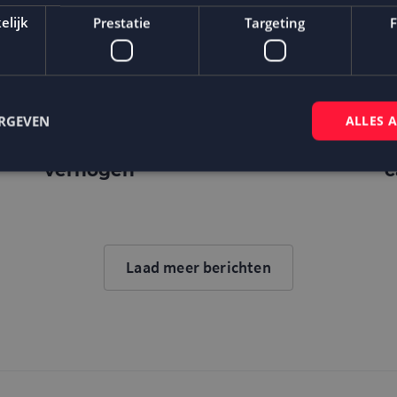
elijk
Prestatie
Targeting
F
ERGEVEN
ALLES 
Hoe een CDP of DMP je e-mail
M
marketing conversie kan
F
verhogen
c
Strikt noodzakelijk
Prestatie
Targeting
Functioneel
 cookies maken de kernfunctionaliteiten van de website mogelijk, zoals gebruikersaanm
bsite kan niet goed worden gebruikt zonder de strikt noodzakelijke cookies.
Laad meer berichten
Aanbieder
/
Domein
Vervaldatum
Omschrijving
Sessie
Cookie gegenereerd door applicaties op
PHP.net
taal. Dit is een identificator voor alge
www.mailcampaigns.nl
wordt gebruikt om variabelen van gebru
onderhouden. Het is normaal gesproken
gegenereerd nummer, hoe het wordt ge
specifiek zijn voor de site, maar een go
behouden van een ingelogde status voo
tussen pagina's.