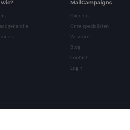
 wie?
MailCampaigns
ers
Over ons
eadgeneratie
Onze specialisten
mmerce
Vacatures
Blog
Contact
Login
ilcampaigns
Voorwaarden
Privacy
Cookies
Meld misbruik