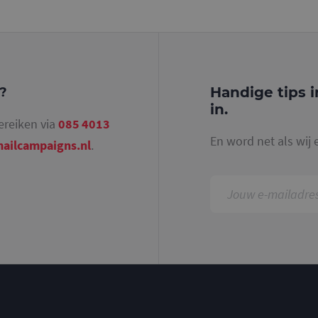
identiteitsnummer bevat van het account of de 
betrekking heeft. Het is een variatie op de _gat-c
gebruikt om de hoeveelheid gegevens die Google 
websites met veel verkeer te beperken.
.mailcampaigns.nl
1 jaar 1
Deze cookie wordt gebruikt door Google Analyti
maand
sessiestatus te behouden.
Handige tips i
g?
in.
ereiken via
085 4013
En word net als wij 
ailcampaigns.nl
.