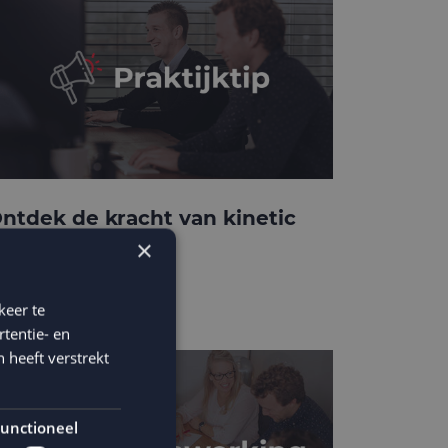
ntdek de kracht van kinetic
-mails
×
keer te
tentie- en
 heeft verstrekt
unctioneel