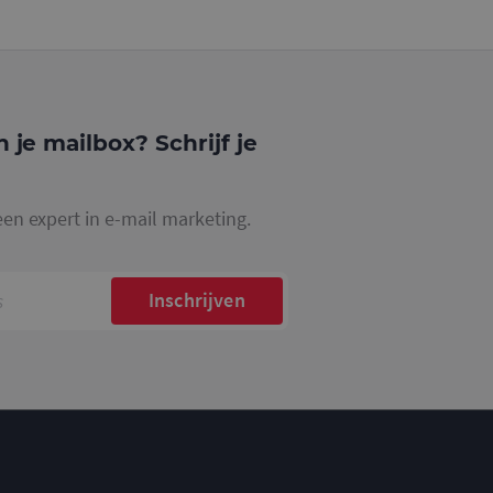
website waarop het
ookie die wordt
registreert op
cs om de
n je mailbox? Schrijf je
een expert in e-mail marketing.
Inschrijven