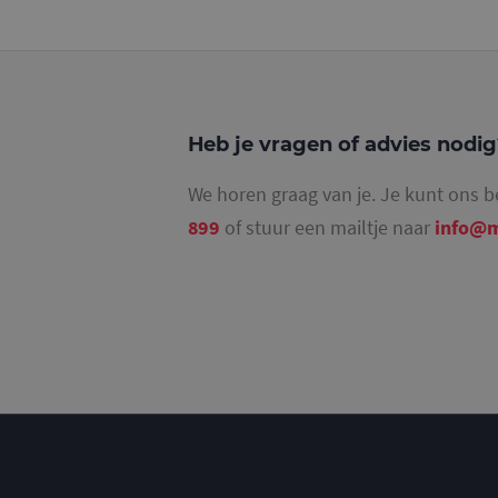
_ga_4SR8QTF0BS
Heb je vragen of advies nodi
We horen graag van je. Je kunt ons b
899
of stuur een mailtje naar
info@m