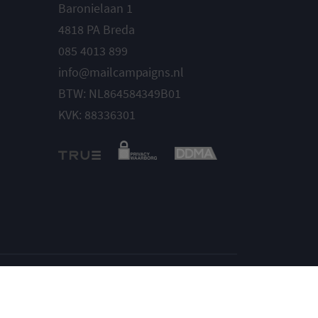
Baronielaan 1
4818 PA Breda
085 4013 899
info@mailcampaigns.nl
BTW: NL864584349B01
KVK: 88336301
Instellingen