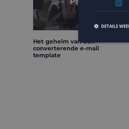
DETAILS WE
Het geheim van een
converterende e-mail
template
Strikt noodzakelijke
accountbeheer. De we
Naam
PHPSESSID
CookieScriptConse