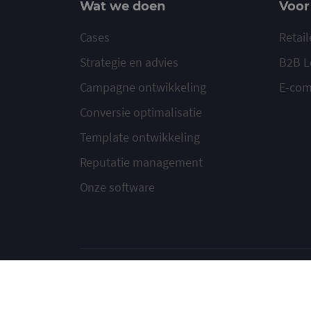
Wat we doen
Voor
Cases
Retail
Strategie en advies
B2B L
Campagne ontwikkeling
E-co
Conversie optimalisatie
Template ontwikkeling
Reputatie management
Onze software
© 2020-2026 Ma