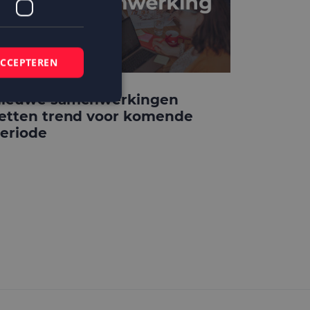
ACCEPTEREN
ieuwe samenwerkingen
etten trend voor komende
eriode
elding en
 basis van de PHP-
mene doeleinden die
ikerssessies te
 een willekeurig
bruikt, kan
ed voorbeeld is het
r een gebruiker
kie-Script.com-
zoekers te