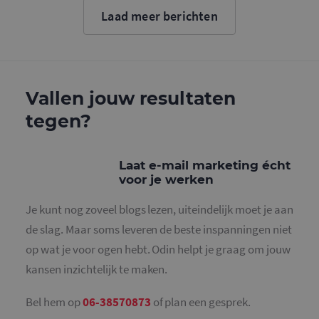
cookie wo
Laad meer berichten
gebruikt o
gebruikers
ondersche
door een
willekeurig
gegeneree
nummer to
wijzen als 
Vallen jouw resultaten
Het is op
in elk
tegen?
paginaver
een site e
gebruikt 
bezoekers-,
en
Laat e-mail marketing écht
campagne
voor je werken
te bereken
de
analysera
Je kunt nog zoveel blogs lezen, uiteindelijk moet je aan
van de site
de slag. Maar soms leveren de beste inspanningen niet
_gid
1 dag
Deze cooki
Google LLC
geplaatst 
.mailcampaigns.nl
op wat je voor ogen hebt. Odin helpt je graag om jouw
Google Ana
Het slaat 
kansen inzichtelijk te maken.
unieke wa
voor elke 
pagina en 
deze bij e
Bel hem op
06-38570873
of plan een gesprek.
gebruikt 