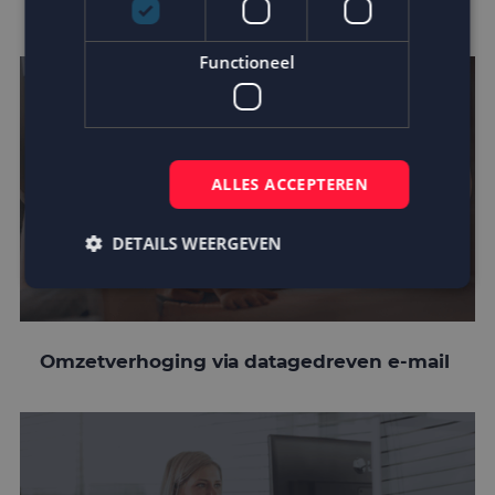
customer journey
Functioneel
ALLES ACCEPTEREN
DETAILS WEERGEVEN
Strikt noodzakelijk
Prestatie
Targeting
Omzetverhoging via datagedreven e-mail
Functioneel
Strikt noodzakelijke cookies maken de
kernfunctionaliteiten van de website mogelijk, zoals
gebruikersaanmelding en accountbeheer. De
website kan niet goed worden gebruikt zonder de
strikt noodzakelijke cookies.