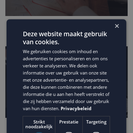
×
Verhoog de impact van je e-mail: schrijf
Deze website maakt gebruik
betere teksten
van cookies.
We gebruiken cookies om inhoud en
advertenties te personaliseren en om ons
verkeer te analyseren. We delen ook
informatie over uw gebruik van onze site
met onze advertentie- en analysepartners,
die deze kunnen combineren met andere
informatie die u aan hen heeft verstrekt of
die zij hebben verzameld door uw gebruik
van hun diensten.
Privacybeleid
Strikt
Prestatie
Targeting
noodzakelijk
Zo vergroot je jouw invloed binnen de