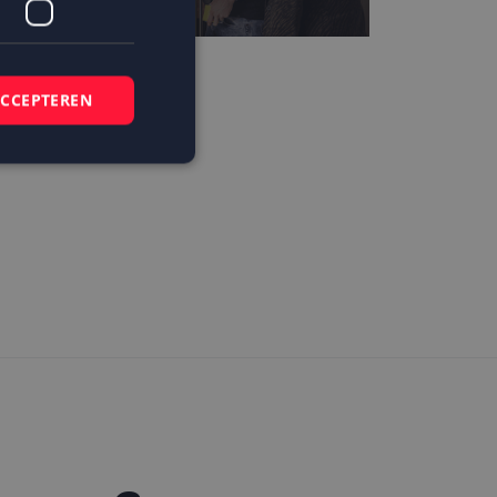
eer van de beste
ACCEPTEREN
usinesscases
elding en
 basis van de PHP-
mene doeleinden die
ikerssessies te
 een willekeurig
bruikt, kan
ed voorbeeld is het
r een gebruiker
kie-Script.com-
zoekers te