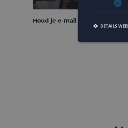
Houd je e-mail reputatie hoog!
DETAILS WE
Strikt noodzakelijke
accountbeheer. De we
Naam
PHPSESSID
CookieScriptConse