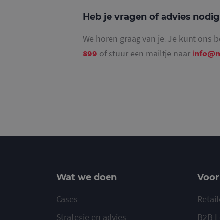
Heb je vragen of advies nodi
We horen graag van je. Je kunt ons b
_ga_4SR8QTF0BS
899
of stuur een mailtje naar
info@m
Wat we doen
Voor
Cases
Retail
Strategie en advies
B2B L