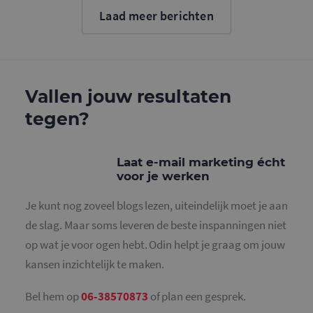
cookie wo
Laad meer berichten
gebruikt o
gebruikers
ondersche
door een
willekeurig
gegeneree
nummer to
wijzen als 
Vallen jouw resultaten
Het is op
in elk
tegen?
paginaver
een site e
gebruikt 
bezoekers-,
en
Laat e-mail marketing écht
campagne
voor je werken
te bereken
de
analysera
Je kunt nog zoveel blogs lezen, uiteindelijk moet je aan
van de site
de slag. Maar soms leveren de beste inspanningen niet
_gid
1 dag
Deze cooki
Google LLC
geplaatst 
.mailcampaigns.nl
op wat je voor ogen hebt. Odin helpt je graag om jouw
Google Ana
Het slaat 
kansen inzichtelijk te maken.
unieke wa
voor elke 
pagina en 
deze bij e
Bel hem op
06-38570873
of plan een gesprek.
gebruikt 