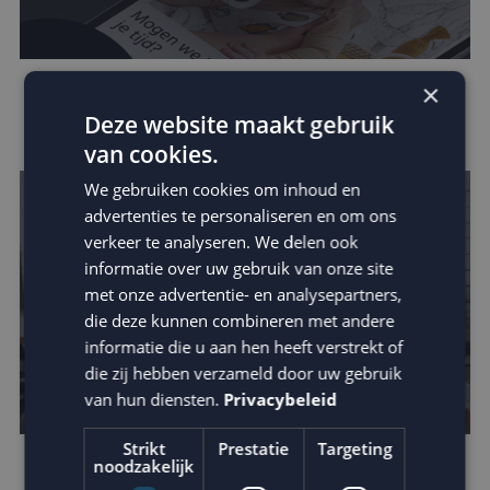
×
Zo vergroot je jouw invloed binnen de
Deze website maakt gebruik
customer journey
van cookies.
We gebruiken cookies om inhoud en
advertenties te personaliseren en om ons
verkeer te analyseren. We delen ook
informatie over uw gebruik van onze site
met onze advertentie- en analysepartners,
die deze kunnen combineren met andere
informatie die u aan hen heeft verstrekt of
die zij hebben verzameld door uw gebruik
van hun diensten.
Privacybeleid
Strikt
Prestatie
Targeting
noodzakelijk
Houd je e-mail reputatie hoog!