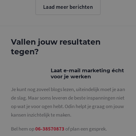
cookie wo
Laad meer berichten
gebruikt o
gebruikers
ondersche
door een
willekeurig
gegeneree
nummer to
wijzen als 
Vallen jouw resultaten
Het is op
in elk
tegen?
paginaver
een site e
gebruikt 
bezoekers-,
en
Laat e-mail marketing écht
campagne
voor je werken
te bereken
de
analysera
Je kunt nog zoveel blogs lezen, uiteindelijk moet je aan
van de site
de slag. Maar soms leveren de beste inspanningen niet
_gid
1 dag
Deze cooki
Google LLC
geplaatst 
.mailcampaigns.nl
op wat je voor ogen hebt. Odin helpt je graag om jouw
Google Ana
Het slaat 
kansen inzichtelijk te maken.
unieke wa
voor elke 
pagina en 
deze bij e
Bel hem op
06-38570873
of plan een gesprek.
gebruikt 