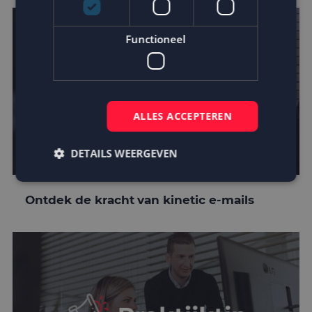
Functioneel
ALLES ACCEPTEREN
DETAILS WEERGEVEN
Ontdek de kracht van kinetic e-mails
Strikt noodzakelijk
Prestatie
Targeting
Functioneel
Strikt noodzakelijke cookies maken de
kernfunctionaliteiten van de website mogelijk, zoals
gebruikersaanmelding en accountbeheer. De
website kan niet goed worden gebruikt zonder de
strikt noodzakelijke cookies.