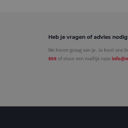
_ga_4SR8QTF0BS
Heb je vragen of advies nodi
We horen graag van je. Je kunt ons b
899
of stuur een mailtje naar
info@m