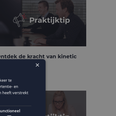
ntdek de kracht van kinetic
-mails
×
keer te
tentie- en
 heeft verstrekt
unctioneel