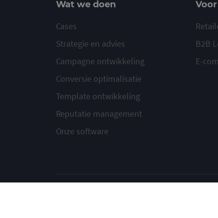
Wat we doen
Voor
Cases
Retail
Strategie en advies
B2B L
Campagne ontwikkeling
E-co
Conversie optimalisatie
Template ontwikkeling
Reputatie management
Onze software
© 2020-2026 Ma