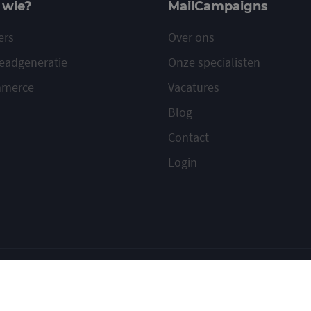
 wie?
MailCampaigns
ers
Over ons
eadgeneratie
Onze specialisten
mmerce
Vacatures
Blog
Contact
Login
ilcampaigns
Voorwaarden
Privacy
Cookies
Meld misbruik