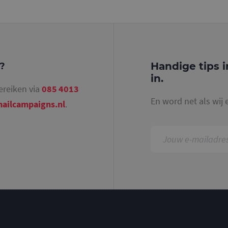
identiteitsnummer bevat van het account of de 
betrekking heeft. Het is een variatie op de _gat-c
gebruikt om de hoeveelheid gegevens die Google 
websites met veel verkeer te beperken.
.mailcampaigns.nl
1 jaar 1
Deze cookie wordt gebruikt door Google Analyti
maand
sessiestatus te behouden.
Handige tips i
g?
in.
ereiken via
085 4013
En word net als wij 
ailcampaigns.nl
.