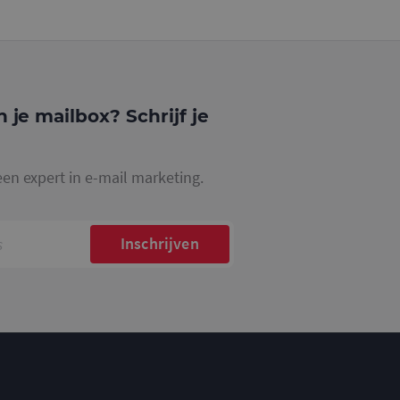
website waarop het
ookie die wordt
registreert op
cs om de
n je mailbox? Schrijf je
een expert in e-mail marketing.
Inschrijven