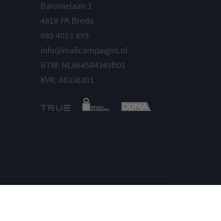
Baronielaan 1
4818 PA Breda
085 4013 899
info@mailcampaigns.nl
BTW: NL864584349B01
KVK: 88336301
Instellingen