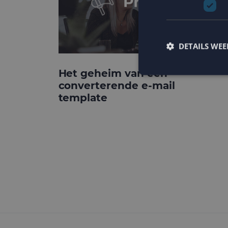
DETAILS WE
Het geheim van een
converterende e-mail
template
Strikt noodzakelijke
accountbeheer. De we
Naam
PHPSESSID
CookieScriptConse