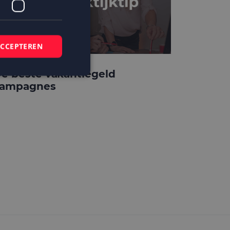
ACCEPTEREN
e beste vakantiegeld
ampagnes
elding en
 basis van de PHP-
mene doeleinden die
ikerssessies te
 een willekeurig
bruikt, kan
ed voorbeeld is het
r een gebruiker
kie-Script.com-
zoekers te