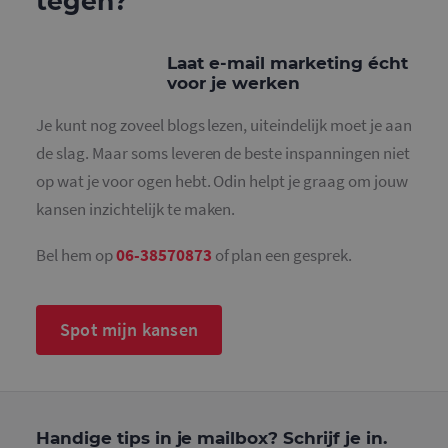
tegen?
Functioneel
Strikt noodzakelijke cookies maken de
Laat e-mail marketing écht
kernfunctionaliteiten van de website mogelijk, zoals
voor je werken
gebruikersaanmelding en accountbeheer. De
website kan niet goed worden gebruikt zonder de
strikt noodzakelijke cookies.
Je kunt nog zoveel blogs lezen, uiteindelijk moet je aan
de slag. Maar soms leveren de beste inspanningen niet
Naam
Aanbieder
/
Domein
Vervaldatum
O
op wat je voor ogen hebt. Odin helpt je graag om jouw
PHPSESSID
Sessie
C
PHP.net
g
www.mailcampaigns.nl
kansen inzichtelijk te maken.
a
b
t
i
Bel hem op
06-38570873
of plan een gesprek.
a
d
w
o
v
Spot mijn kansen
g
t
H
g
w
g
n
w
Handige tips in je mailbox? Schrijf je in.
k