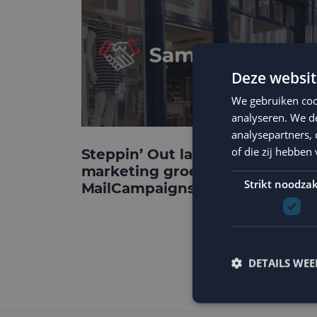
Deze websit
We gebruiken coo
analyseren. We de
analysepartners,
of die zij hebbe
Steppin’ Out laat e-mail
marketing groeien met
Strikt noodzak
MailCampaigns
DETAILS WE