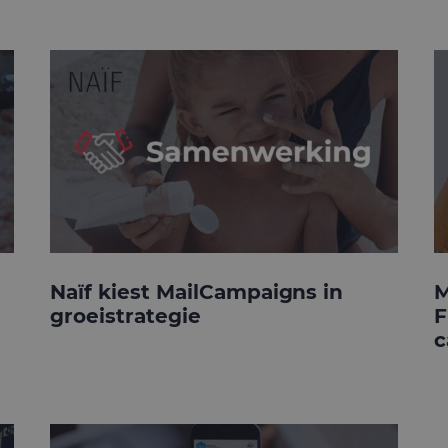
Naïf kiest MailCampaigns in
M
groeistrategie
F
c