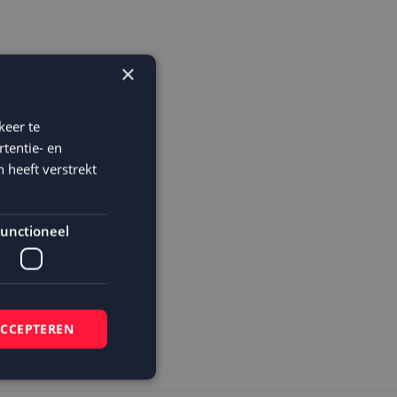
×
keer te
tentie- en
 heeft verstrekt
unctioneel
ACCEPTEREN