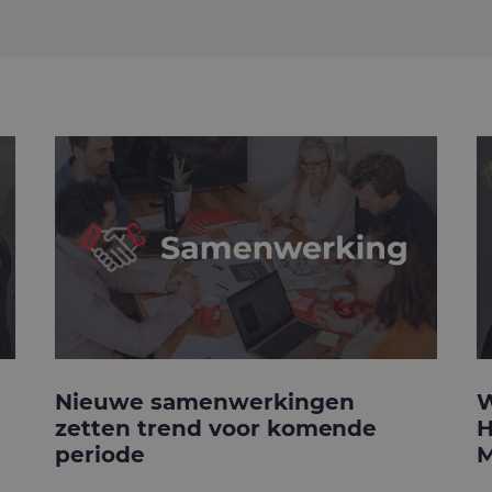
Nieuwe samenwerkingen
W
zetten trend voor komende
H
periode
M