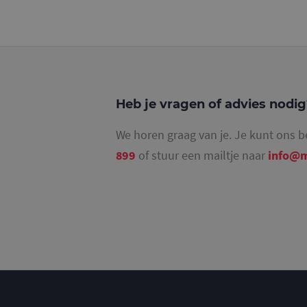
_gid
Heb je vragen of advies nodi
_gat_UA-
36707191-1
We horen graag van je. Je kunt ons b
899
of stuur een mailtje naar
info@m
_gat_UA-
36707191-2
_ga_4SR8QTF0BS