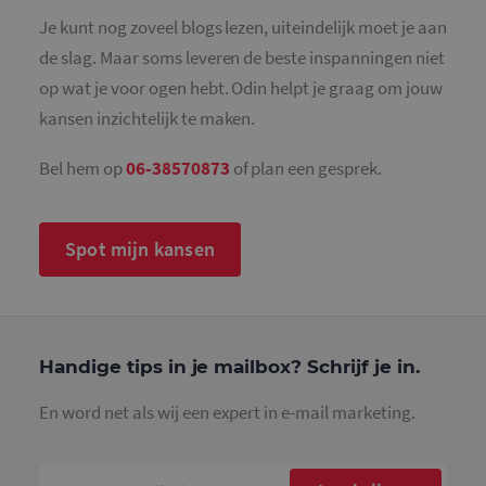
Analytics -
belangrijk
Je kunt nog zoveel blogs lezen, uiteindelijk moet je aan
is van de 
algemeen
de slag. Maar soms leveren de beste inspanningen niet
gebruikte
analyseser
op wat je voor ogen hebt. Odin helpt je graag om jouw
Google. D
cookie wo
kansen inzichtelijk te maken.
gebruikt o
gebruikers
ondersche
Bel hem op
06-38570873
of plan een gesprek.
door een
willekeurig
gegeneree
nummer to
wijzen als 
Spot mijn kansen
Het is op
in elk
paginaver
een site e
gebruikt 
bezoekers-,
en
campagne
Handige tips in je mailbox? Schrijf je in.
te bereken
de
analysera
En word net als wij een expert in e-mail marketing.
van de site
_gid
1 dag
Deze cooki
Google LLC
geplaatst 
.mailcampaigns.nl
Google Ana