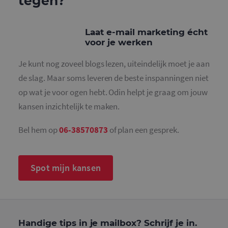
tegen?
Functioneel
Strikt noodzakelijke cookies maken de
Laat e-mail marketing écht
kernfunctionaliteiten van de website mogelijk, zoals
voor je werken
gebruikersaanmelding en accountbeheer. De
website kan niet goed worden gebruikt zonder de
strikt noodzakelijke cookies.
Je kunt nog zoveel blogs lezen, uiteindelijk moet je aan
de slag. Maar soms leveren de beste inspanningen niet
Naam
Aanbieder
/
Domein
Vervaldatum
O
op wat je voor ogen hebt. Odin helpt je graag om jouw
PHPSESSID
Sessie
C
PHP.net
g
www.mailcampaigns.nl
kansen inzichtelijk te maken.
a
b
t
i
Bel hem op
06-38570873
of plan een gesprek.
a
d
w
o
v
Spot mijn kansen
g
t
H
g
w
g
n
w
Handige tips in je mailbox? Schrijf je in.
k