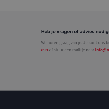
_gat_UA-
36707191-2
_ga_4SR8QTF0BS
Heb je vragen of advies nodi
We horen graag van je. Je kunt ons b
899
of stuur een mailtje naar
info@m