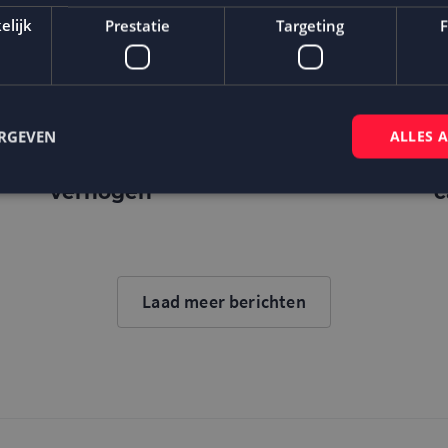
elijk
Prestatie
Targeting
F
ERGEVEN
ALLES 
Hoe een CDP of DMP je e-mail
M
marketing conversie kan
F
verhogen
c
Strikt noodzakelijk
Prestatie
Targeting
Functioneel
 cookies maken de kernfunctionaliteiten van de website mogelijk, zoals gebruikersaanm
bsite kan niet goed worden gebruikt zonder de strikt noodzakelijke cookies.
Laad meer berichten
Aanbieder
/
Domein
Vervaldatum
Omschrijving
Sessie
Cookie gegenereerd door applicaties op
PHP.net
taal. Dit is een identificator voor alge
www.mailcampaigns.nl
wordt gebruikt om variabelen van gebru
onderhouden. Het is normaal gesproken
gegenereerd nummer, hoe het wordt ge
specifiek zijn voor de site, maar een go
behouden van een ingelogde status voo
tussen pagina's.