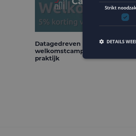
Strikt noodzak
DETAILS WE
Datagedreven
welkomstcampagnes: de
praktijk
Strikt noodzakelijke
accountbeheer. De we
Naam
PHPSESSID