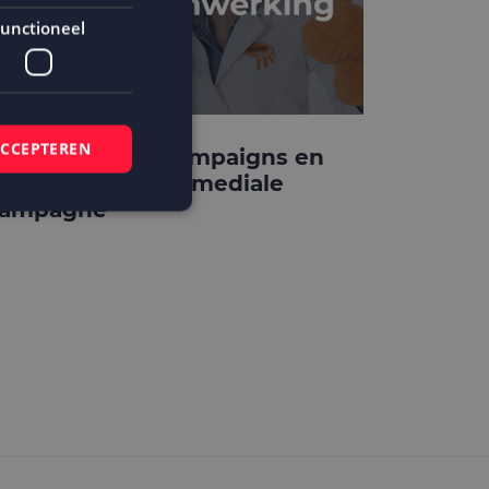
unctioneel
ACCEPTEREN
ora kiest MailCampaigns en
ightclub in crossmediale
ampagne
elding en
 basis van de PHP-
mene doeleinden die
ikerssessies te
 een willekeurig
bruikt, kan
ed voorbeeld is het
r een gebruiker