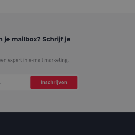
gle Analytics,
ke
website waarop het
ookie die wordt
registreert op
cs om de
n je mailbox? Schrijf je
een expert in e-mail marketing.
Inschrijven