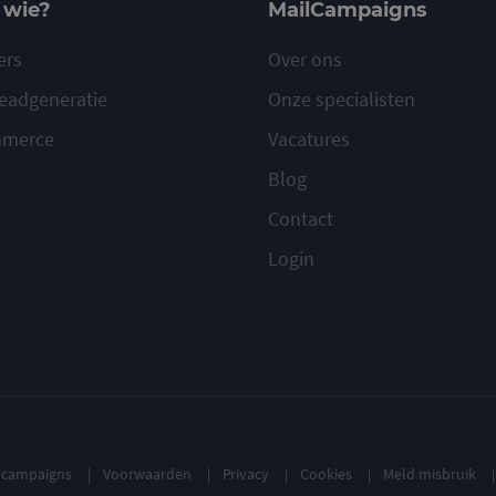
 wie?
MailCampaigns
ers
Over ons
eadgeneratie
Onze specialisten
mmerce
Vacatures
Blog
Contact
Login
ilcampaigns
Voorwaarden
Privacy
Cookies
Meld misbruik