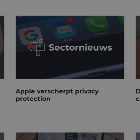
Apple verscherpt privacy
D
protection
c