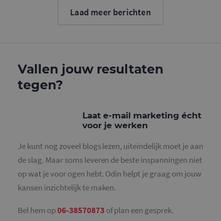
Google. D
cookie wo
Laad meer berichten
gebruikt o
gebruikers
ondersche
door een
willekeurig
gegeneree
nummer to
wijzen als 
Vallen jouw resultaten
Het is op
in elk
tegen?
paginaver
een site e
gebruikt 
bezoekers-,
en
Laat e-mail marketing écht
campagne
voor je werken
te bereken
de
analysera
Je kunt nog zoveel blogs lezen, uiteindelijk moet je aan
van de site
de slag. Maar soms leveren de beste inspanningen niet
_gid
1 dag
Deze cooki
Google LLC
geplaatst 
.mailcampaigns.nl
op wat je voor ogen hebt. Odin helpt je graag om jouw
Google Ana
Het slaat 
kansen inzichtelijk te maken.
unieke wa
voor elke 
pagina en 
deze bij e
Bel hem op
06-38570873
of plan een gesprek.
gebruikt 