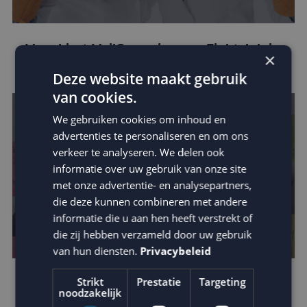
Mora kiest MailCampaigns en Fightclub in
×
crossmediale campagne
Deze website maakt gebruik
van cookies.
We gebruiken cookies om inhoud en
advertenties te personaliseren en om ons
verkeer te analyseren. We delen ook
informatie over uw gebruik van onze site
met onze advertentie- en analysepartners,
die deze kunnen combineren met andere
informatie die u aan hen heeft verstrekt of
die zij hebben verzameld door uw gebruik
van hun diensten.
Privacybeleid
Strikt
Prestatie
Targeting
Dynamische e-mail marketing
noodzakelijk
campagnes op basis van weersinvloeden