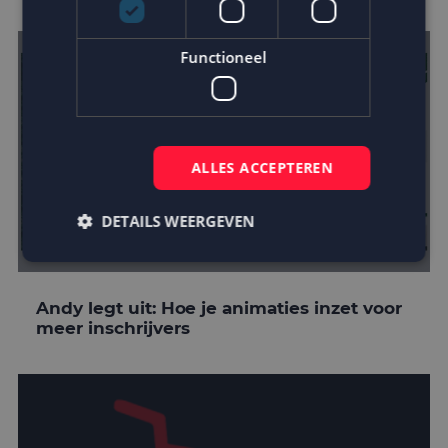
Functioneel
ALLES ACCEPTEREN
DETAILS WEERGEVEN
Strikt noodzakelijk
Prestatie
Targeting
Andy legt uit: Hoe je animaties inzet voor
meer inschrijvers
Functioneel
Strikt noodzakelijke cookies maken de
kernfunctionaliteiten van de website mogelijk, zoals
gebruikersaanmelding en accountbeheer. De
website kan niet goed worden gebruikt zonder de
strikt noodzakelijke cookies.