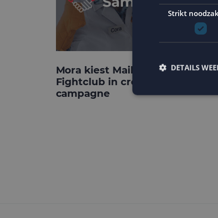
Strikt noodzak
DETAILS WE
Mora kiest MailCampaigns en
Fightclub in crossmediale
campagne
Strikt noodzakelijke
accountbeheer. De we
Naam
PHPSESSID