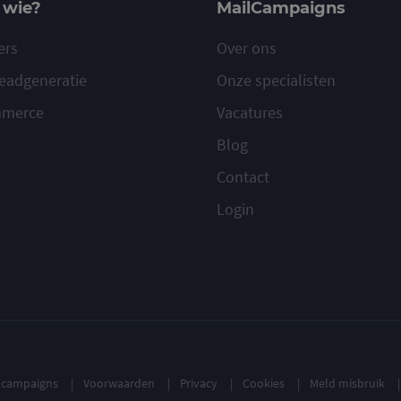
 wie?
MailCampaigns
ers
Over ons
eadgeneratie
Onze specialisten
mmerce
Vacatures
Blog
Contact
Login
ilcampaigns
Voorwaarden
Privacy
Cookies
Meld misbruik