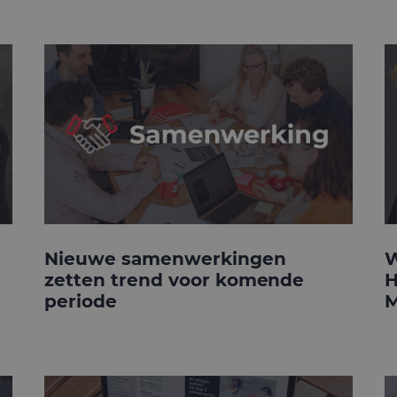
Nieuwe samenwerkingen
W
zetten trend voor komende
H
periode
M