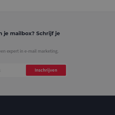
gle Analytics,
ke
website waarop het
ookie die wordt
registreert op
cs om de
n je mailbox? Schrijf je
een expert in e-mail marketing.
Inschrijven