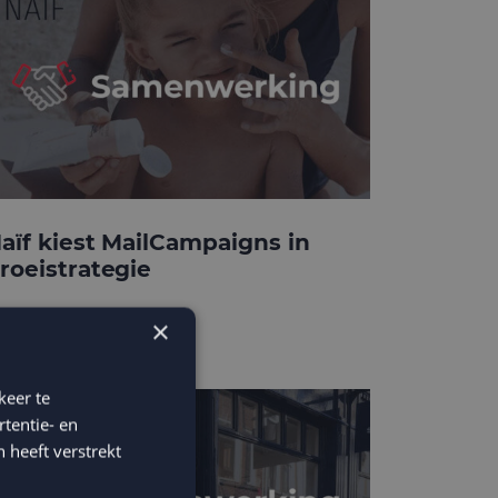
aïf kiest MailCampaigns in
roeistrategie
×
keer te
tentie- en
 heeft verstrekt