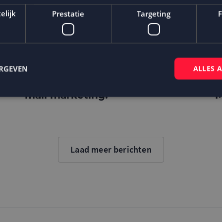
elijk
Prestatie
Targeting
F
ERGEVEN
ALLES 
Apple timmert IOS 14 dicht
S
maar creëert kansen voor e-
m
mail marketing!
M
Strikt noodzakelijk
Prestatie
Targeting
Functioneel
 cookies maken de kernfunctionaliteiten van de website mogelijk, zoals gebruikersaanm
bsite kan niet goed worden gebruikt zonder de strikt noodzakelijke cookies.
Laad meer berichten
Aanbieder
/
Domein
Vervaldatum
Omschrijving
Sessie
Cookie gegenereerd door applicaties op
PHP.net
taal. Dit is een identificator voor alge
www.mailcampaigns.nl
wordt gebruikt om variabelen van gebru
onderhouden. Het is normaal gesproken
gegenereerd nummer, hoe het wordt ge
specifiek zijn voor de site, maar een go
behouden van een ingelogde status voo
tussen pagina's.