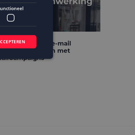
unctioneel
ACCEPTEREN
teppin’ Out laat e-mail
arketing groeien met
ailCampaigns
elding en
 basis van de PHP-
mene doeleinden die
ikerssessies te
 een willekeurig
bruikt, kan
ed voorbeeld is het
r een gebruiker