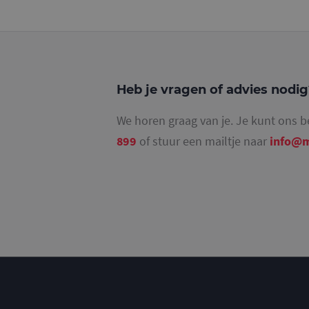
_gat_UA-
36707191-2
_ga_4SR8QTF0BS
Heb je vragen of advies nodi
We horen graag van je. Je kunt ons b
899
of stuur een mailtje naar
info@m