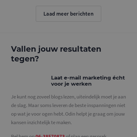
Google. D
cookie wo
gebruikt o
Laad meer berichten
gebruikers
ondersche
door een
willekeurig
gegeneree
nummer to
wijzen als 
Het is op
Vallen jouw resultaten
in elk
paginaver
tegen?
een site e
gebruikt 
bezoekers-,
en
campagne
Laat e-mail marketing écht
te bereken
voor je werken
de
analysera
van de site
Je kunt nog zoveel blogs lezen, uiteindelijk moet je aan
_gid
1 dag
Deze cooki
Google LLC
de slag. Maar soms leveren de beste inspanningen niet
geplaatst 
.mailcampaigns.nl
Google Ana
op wat je voor ogen hebt. Odin helpt je graag om jouw
Het slaat 
unieke wa
kansen inzichtelijk te maken.
voor elke 
pagina en 
deze bij e
Bel hem op
06-38570873
of plan een gesprek.
gebruikt 