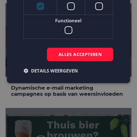
Functioneel
ALLES ACCEPTEREN
DETAILS WEERGEVEN
Dynamische e-mail marketing
campagnes op basis van weersinvloeden
Strikt noodzakelijk
Prestatie
Targeting
Functioneel
Strikt noodzakelijke cookies maken de
kernfunctionaliteiten van de website mogelijk, zoals
gebruikersaanmelding en accountbeheer. De
website kan niet goed worden gebruikt zonder de
strikt noodzakelijke cookies.