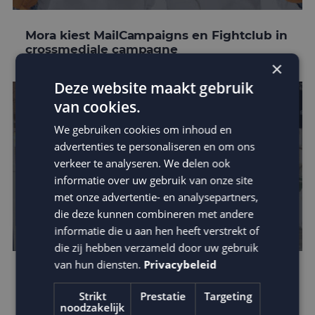
Mora kiest MailCampaigns en Fightclub in
crossmediale campagne
×
Deze website maakt gebruik
van cookies.
We gebruiken cookies om inhoud en
advertenties te personaliseren en om ons
verkeer te analyseren. We delen ook
informatie over uw gebruik van onze site
met onze advertentie- en analysepartners,
die deze kunnen combineren met andere
informatie die u aan hen heeft verstrekt of
die zij hebben verzameld door uw gebruik
van hun diensten.
Privacybeleid
Steppin’ Out laat e-mail marketing
groeien met MailCampaigns
Strikt
Prestatie
Targeting
noodzakelijk