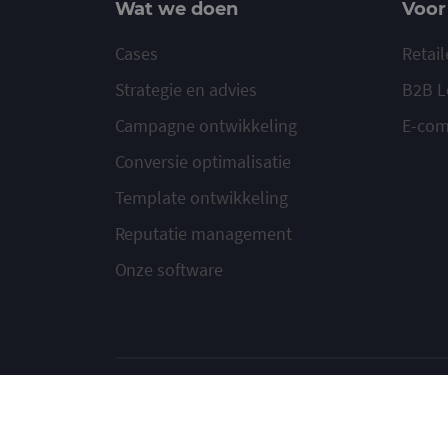
Wat we doen
Voor
Cases
Retail
Strategie en advies
B2B L
Campagne ontwikkeling
E-co
Conversie optimalisatie
Template ontwikkeling
Reputatie management
Onze software
© 2020-2026 Ma