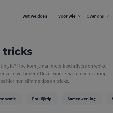
Wat we doen
Voor wie
Over ons
 tricks
ting in? Hoe kom je aan meer inschrijvers en welke
rsie te verhogen? Onze experts weten uit ervaring
ees hier hun slimme tips en tricks.
Innovatie
Praktijktip
Samenwerking