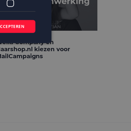
ACCEPTEREN
ella Company en
aarshop.nl kiezen voor
ailCampaigns
elding en
 basis van de PHP-
mene doeleinden die
ikerssessies te
 een willekeurig
bruikt, kan
ed voorbeeld is het
r een gebruiker
kie-Script.com-
zoekers te