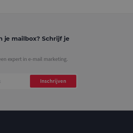
website waarop het
ookie die wordt
registreert op
cs om de
n je mailbox? Schrijf je
een expert in e-mail marketing.
Inschrijven