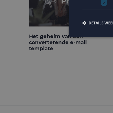
DETAILS WE
Het geheim van een
converterende e-mail
template
Strikt noodzakelijke
accountbeheer. De we
Naam
PHPSESSID
CookieScriptConse