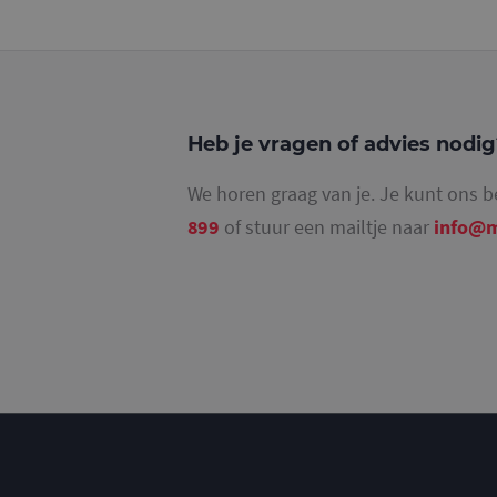
_ga_4SR8QTF0BS
Heb je vragen of advies nodi
We horen graag van je. Je kunt ons b
899
of stuur een mailtje naar
info@m