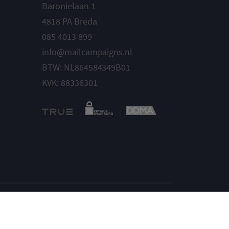
Baronielaan 1
4818 PA Breda
085 4013 899
info@mailcampaigns.nl
BTW: NL864584349B01
KVK: 88336301
Instellingen