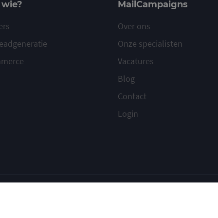
 wie?
MailCampaigns
ers
Over ons
eadgeneratie
Onze specialisten
mmerce
Vacatures
Blog
Contact
Login
ilcampaigns
Voorwaarden
Privacy
Cookies
Meld misbruik