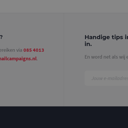
identiteitsnummer bevat van het account of de 
betrekking heeft. Het is een variatie op de _gat-c
gebruikt om de hoeveelheid gegevens die Google 
websites met veel verkeer te beperken.
.mailcampaigns.nl
1 jaar 1
Deze cookie wordt gebruikt door Google Analyti
maand
sessiestatus te behouden.
Handige tips i
g?
in.
ereiken via
085 4013
En word net als wij 
ailcampaigns.nl
.