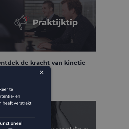
ntdek de kracht van kinetic
-mails
×
keer te
tentie- en
 heeft verstrekt
unctioneel