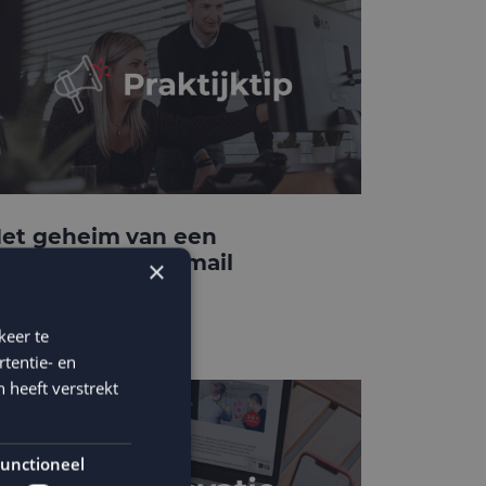
et geheim van een
onverterende e-mail
×
emplate
keer te
tentie- en
 heeft verstrekt
unctioneel