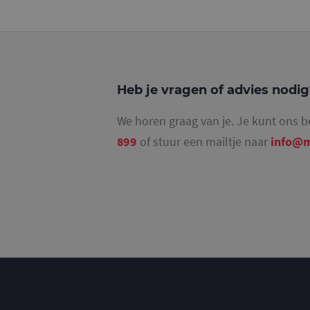
_ga_4SR8QTF0BS
Heb je vragen of advies nodi
We horen graag van je. Je kunt ons b
899
of stuur een mailtje naar
info@m