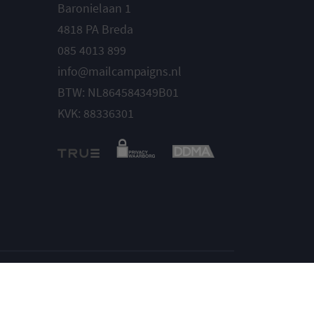
Baronielaan 1
4818 PA Breda
085 4013 899
info@mailcampaigns.nl
BTW: NL864584349B01
KVK: 88336301
Instellingen