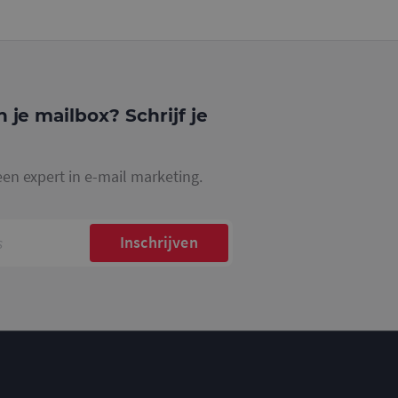
website waarop het
ookie die wordt
registreert op
cs om de
n je mailbox? Schrijf je
een expert in e-mail marketing.
Inschrijven