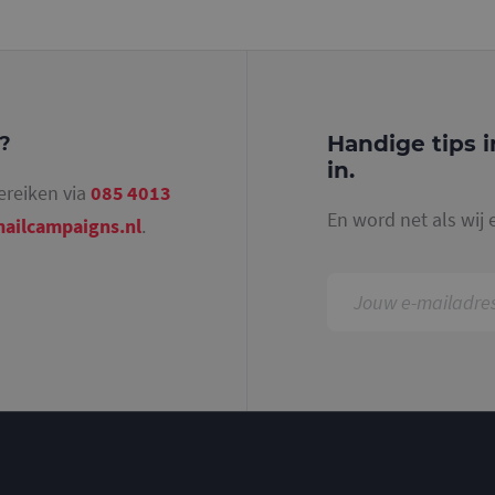
identiteitsnummer bevat van het account of de 
betrekking heeft. Het is een variatie op de _gat-c
gebruikt om de hoeveelheid gegevens die Google 
websites met veel verkeer te beperken.
.mailcampaigns.nl
1 jaar 1
Deze cookie wordt gebruikt door Google Analyti
maand
sessiestatus te behouden.
Handige tips i
g?
in.
ereiken via
085 4013
En word net als wij 
ailcampaigns.nl
.