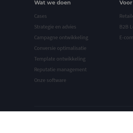
Wat we doen
Voor
Cases
Retail
Strategie en advies
B2B L
Campagne ontwikkeling
E-co
Conversie optimalisatie
Template ontwikkeling
Reputatie management
Onze software
© 2020-2026 Ma