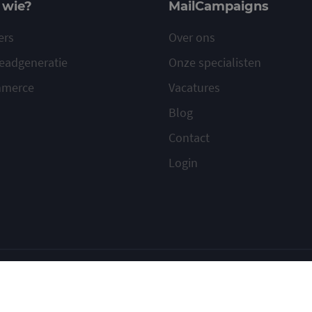
 wie?
MailCampaigns
ers
Over ons
eadgeneratie
Onze specialisten
mmerce
Vacatures
Blog
Contact
Login
ilcampaigns
Voorwaarden
Privacy
Cookies
Meld misbruik