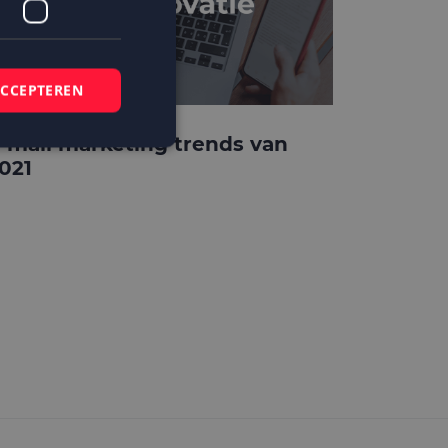
ACCEPTEREN
-mail marketing trends van
021
elding en
 basis van de PHP-
mene doeleinden die
ikerssessies te
 een willekeurig
bruikt, kan
ed voorbeeld is het
r een gebruiker
kie-Script.com-
zoekers te