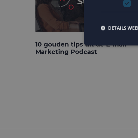
DETAILS WE
10 gouden tips uit de E-mail
Marketing Podcast
Strikt noodzakelijke
accountbeheer. De we
Naam
PHPSESSID
CookieScriptConse