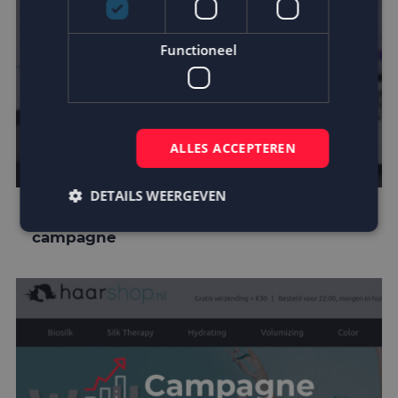
Functioneel
ALLES ACCEPTEREN
DETAILS WEERGEVEN
Personeel verrast via unieke e-mail
campagne
Strikt noodzakelijk
Prestatie
Targeting
Functioneel
Strikt noodzakelijke cookies maken de
kernfunctionaliteiten van de website mogelijk, zoals
gebruikersaanmelding en accountbeheer. De
website kan niet goed worden gebruikt zonder de
strikt noodzakelijke cookies.