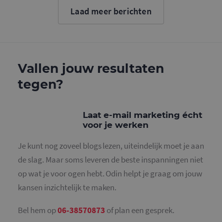
cookie wo
Laad meer berichten
gebruikt o
gebruikers
ondersche
door een
willekeurig
gegeneree
nummer to
wijzen als 
Vallen jouw resultaten
Het is op
in elk
tegen?
paginaver
een site e
gebruikt 
bezoekers-,
en
Laat e-mail marketing écht
campagne
voor je werken
te bereken
de
analysera
Je kunt nog zoveel blogs lezen, uiteindelijk moet je aan
van de site
de slag. Maar soms leveren de beste inspanningen niet
_gid
1 dag
Deze cooki
Google LLC
geplaatst 
.mailcampaigns.nl
op wat je voor ogen hebt. Odin helpt je graag om jouw
Google Ana
Het slaat 
kansen inzichtelijk te maken.
unieke wa
voor elke 
pagina en 
deze bij e
Bel hem op
06-38570873
of plan een gesprek.
gebruikt 