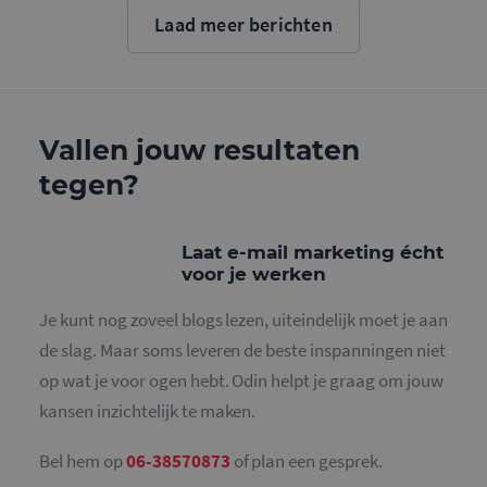
cookie wo
Laad meer berichten
gebruikt o
gebruikers
ondersche
door een
willekeurig
gegeneree
nummer to
wijzen als 
Vallen jouw resultaten
Het is op
in elk
tegen?
paginaver
een site e
gebruikt 
bezoekers-,
en
Laat e-mail marketing écht
campagne
voor je werken
te bereken
de
analysera
Je kunt nog zoveel blogs lezen, uiteindelijk moet je aan
van de site
de slag. Maar soms leveren de beste inspanningen niet
_gid
1 dag
Deze cooki
Google LLC
geplaatst 
.mailcampaigns.nl
op wat je voor ogen hebt. Odin helpt je graag om jouw
Google Ana
Het slaat 
kansen inzichtelijk te maken.
unieke wa
voor elke 
pagina en 
deze bij e
Bel hem op
06-38570873
of plan een gesprek.
gebruikt 