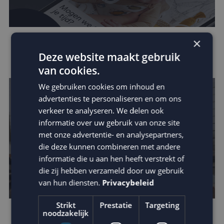
×
Zo vergroot je jouw invloed binnen de
Deze website maakt gebruik
customer journey
van cookies.
We gebruiken cookies om inhoud en
advertenties te personaliseren en om ons
verkeer te analyseren. We delen ook
informatie over uw gebruik van onze site
met onze advertentie- en analysepartners,
die deze kunnen combineren met andere
informatie die u aan hen heeft verstrekt of
die zij hebben verzameld door uw gebruik
van hun diensten.
Privacybeleid
Strikt
Prestatie
Targeting
noodzakelijk
Houd je e-mail reputatie hoog!