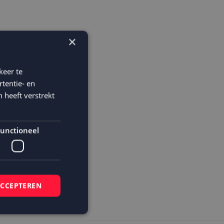
×
keer te
tentie- en
 heeft verstrekt
unctioneel
ACCEPTEREN