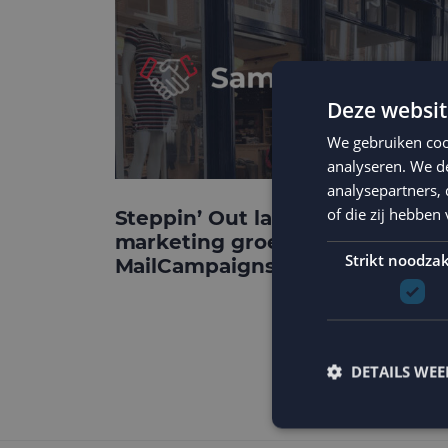
Deze websit
We gebruiken coo
analyseren. We de
analysepartners,
of die zij hebbe
Steppin’ Out laat e-mail
marketing groeien met
Strikt noodzak
MailCampaigns
DETAILS WE