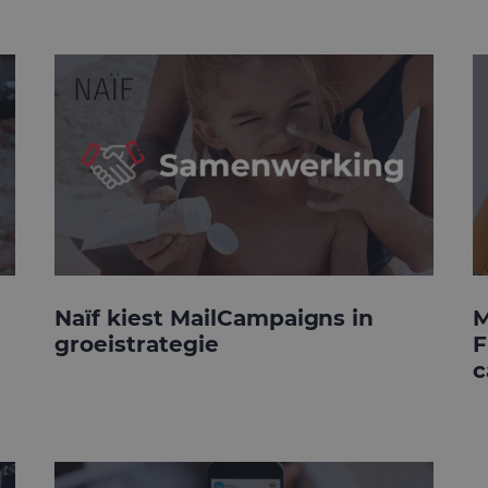
Naïf kiest MailCampaigns in
M
groeistrategie
F
c