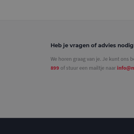
_gid
Heb je vragen of advies nodi
_gat_UA-
36707191-1
We horen graag van je. Je kunt ons b
899
of stuur een mailtje naar
info@m
_gat_UA-
36707191-2
_ga_4SR8QTF0BS