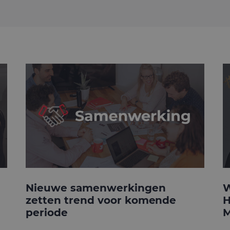
Nieuwe samenwerkingen
W
zetten trend voor komende
H
periode
M