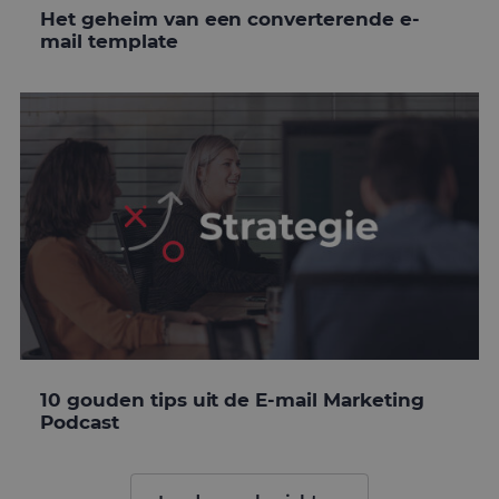
dagen
w
www.mailcampaigns.nl
Het geheim van een converterende e-
d
S
mail template
o
c
v
o
c
v
S
n
c
Aanbieder
/
Naam
Vervaldatum
Omschrijv
Domein
_ga
1 jaar 1
Deze cook
Google LLC
maand
is gekoppe
.mailcampaigns.nl
Google Uni
Analytics -
10 gouden tips uit de E-mail Marketing
belangrijk
Podcast
is van de 
algemeen
gebruikte
analyseser
Google. D