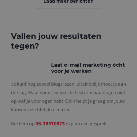
Laad meer berichten
cookie wo
gebruikt o
gebruikers
ondersche
door een
willekeurig
gegeneree
nummer to
Vallen jouw resultaten
wijzen als 
Het is op
tegen?
in elk
paginaver
een site e
gebruikt 
bezoekers-,
Laat e-mail marketing écht
en
campagne
voor je werken
te bereken
de
analysera
Je kunt nog zoveel blogs lezen, uiteindelijk moet je aan
van de site
de slag. Maar soms leveren de beste inspanningen niet
_gid
1 dag
Deze cooki
Google LLC
geplaatst 
op wat je voor ogen hebt. Odin helpt je graag om jouw
.mailcampaigns.nl
Google Ana
Het slaat 
kansen inzichtelijk te maken.
unieke wa
voor elke 
pagina en 
Bel hem op
06-38570873
of plan een gesprek.
deze bij e
gebruikt 
paginawee