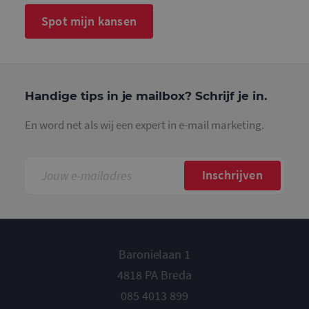
te tellen en
houden.
Spot mijn kansen
_gat_UA-
.mailcampaigns.nl
1 minuut
Dit is een
36707191-1
patroonty
cookie ing
door Goog
Analytics, 
het
patroonel
Handige tips in je mailbox? Schrijf je in.
de naam h
unieke
identiteit
En word net als wij een expert in e-mail marketing.
bevat van 
account of
website w
het betrek
heeft. Het 
Inschrijven
variatie op
cookie die
gebruikt o
hoeveelhe
gegevens d
Google regi
op websit
veel verkee
Baronielaan 1
beperken.
4818 PA Breda
_gat_UA-
.mailcampaigns.nl
1 minuut
Dit is een
36707191-2
patroonty
085 4013 899
cookie ing
door Goog