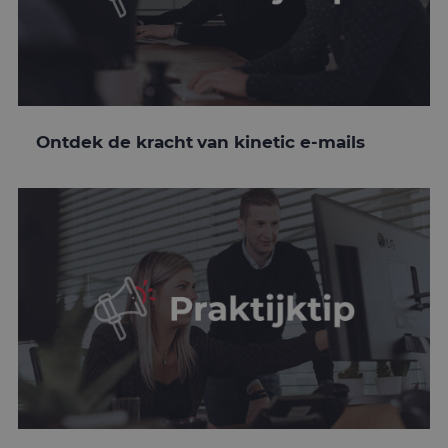
Naam
Aanbieder
/
Domein
Vervaldatum
O
PHPSESSID
Sessie
C
PHP.net
g
www.mailcampaigns.nl
a
b
t
i
a
d
Ontdek de kracht van kinetic e-mails
w
o
v
g
t
H
g
w
g
n
w
k
v
e
Google Privacy Policy
v
b
e
s
g
p
CookieScriptConsent
4 weken 2
D
CookieScript