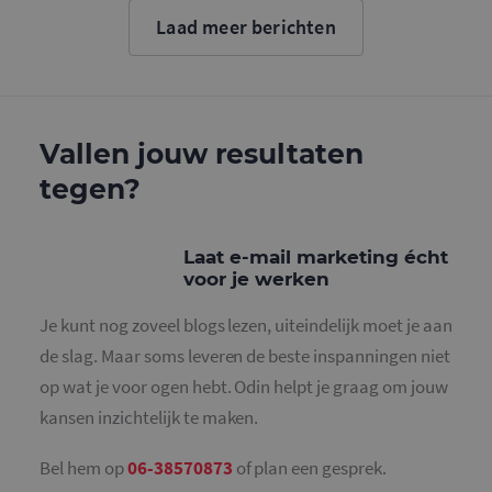
Google. D
cookie wo
Laad meer berichten
gebruikt o
gebruikers
ondersche
door een
willekeurig
gegeneree
nummer to
wijzen als 
Vallen jouw resultaten
Het is op
in elk
tegen?
paginaver
een site e
gebruikt 
bezoekers-,
en
Laat e-mail marketing écht
campagne
voor je werken
te bereken
de
analysera
Je kunt nog zoveel blogs lezen, uiteindelijk moet je aan
van de site
de slag. Maar soms leveren de beste inspanningen niet
_gid
1 dag
Deze cooki
Google LLC
geplaatst 
.mailcampaigns.nl
op wat je voor ogen hebt. Odin helpt je graag om jouw
Google Ana
Het slaat 
kansen inzichtelijk te maken.
unieke wa
voor elke 
pagina en 
deze bij e
Bel hem op
06-38570873
of plan een gesprek.
gebruikt 