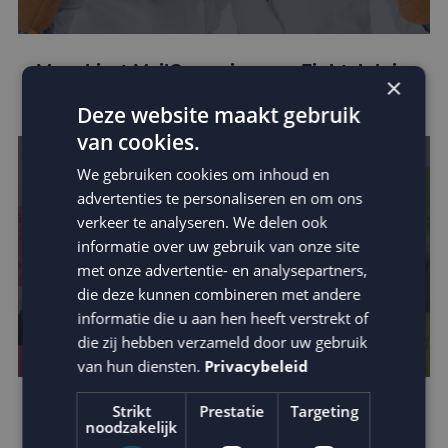
Mora kiest MailCampaigns en Fightclub in
×
crossmediale campagne
Deze website maakt gebruik
van cookies.
We gebruiken cookies om inhoud en
advertenties te personaliseren en om ons
verkeer te analyseren. We delen ook
informatie over uw gebruik van onze site
met onze advertentie- en analysepartners,
die deze kunnen combineren met andere
informatie die u aan hen heeft verstrekt of
die zij hebben verzameld door uw gebruik
van hun diensten.
Privacybeleid
Strikt
Prestatie
Targeting
Dynamische e-mail marketing
noodzakelijk
campagnes op basis van weersinvloeden