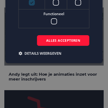
Functioneel
ALLES ACCEPTEREN
DETAILS WEERGEVEN
Strikt noodzakelijk
Prestatie
Targeting
Andy legt uit: Hoe je animaties inzet voor
meer inschrijvers
Functioneel
Strikt noodzakelijke cookies maken de
kernfunctionaliteiten van de website mogelijk, zoals
gebruikersaanmelding en accountbeheer. De
website kan niet goed worden gebruikt zonder de
strikt noodzakelijke cookies.