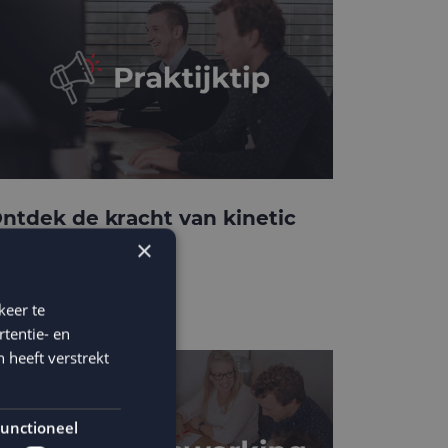
ntdek de kracht van kinetic
-mails
×
keer te
tentie- en
 heeft verstrekt
unctioneel