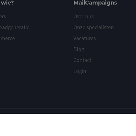
 wie?
MailCampaigns
ers
Over ons
eadgeneratie
Onze specialisten
mmerce
Vacatures
Blog
Contact
Login
ilcampaigns
Voorwaarden
Privacy
Cookies
Meld misbruik