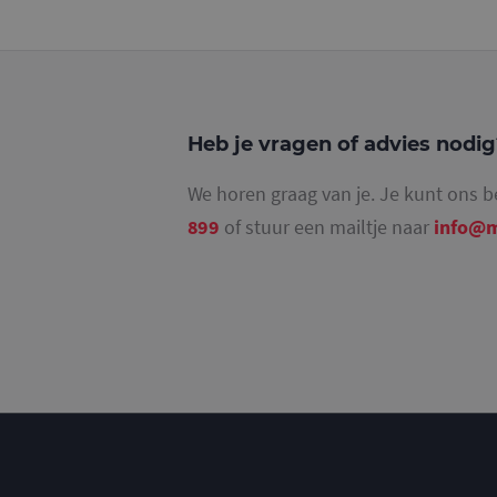
_ga_4SR8QTF0BS
Heb je vragen of advies nodi
We horen graag van je. Je kunt ons b
899
of stuur een mailtje naar
info@m