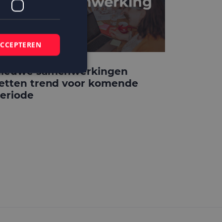
ACCEPTEREN
ieuwe samenwerkingen
etten trend voor komende
eriode
elding en
 basis van de PHP-
mene doeleinden die
ikerssessies te
 een willekeurig
bruikt, kan
ed voorbeeld is het
r een gebruiker
kie-Script.com-
zoekers te