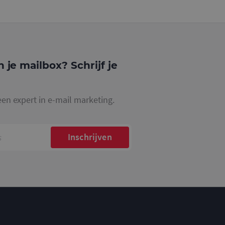
website waarop het
ookie die wordt
registreert op
cs om de
n je mailbox? Schrijf je
een expert in e-mail marketing.
Inschrijven