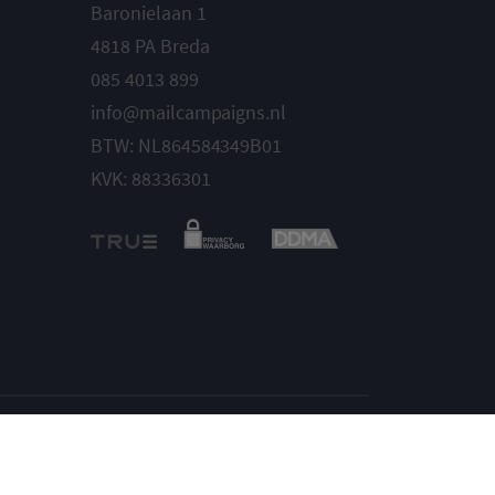
Baronielaan 1
4818 PA Breda
085 4013 899
info@mailcampaigns.nl
BTW: NL864584349B01
KVK: 88336301
Instellingen