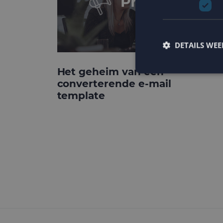
DETAILS WE
Het geheim van een
converterende e-mail
template
Strikt noodzakelijke
accountbeheer. De we
Naam
PHPSESSID
CookieScriptConse