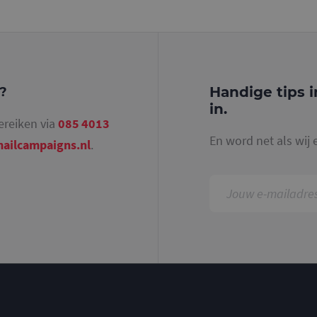
identiteitsnummer bevat van het account of de 
betrekking heeft. Het is een variatie op de _gat-c
gebruikt om de hoeveelheid gegevens die Google 
websites met veel verkeer te beperken.
.mailcampaigns.nl
1 jaar 1
Deze cookie wordt gebruikt door Google Analyti
maand
sessiestatus te behouden.
Handige tips i
g?
in.
ereiken via
085 4013
En word net als wij 
ailcampaigns.nl
.