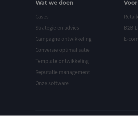
Wat we doen
Voor
Cases
Retail
Strategie en advies
B2B L
Campagne ontwikkeling
E-co
Conversie optimalisatie
Template ontwikkeling
Reputatie management
Onze software
© 2020-2026 Ma