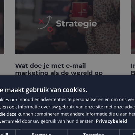
Wat doe je met e-mail
I
marketing als de wereld op
B
zijn kop staat?
e maakt gebruik van cookies.
kies om inhoud en advertenties te personaliseren en om ons ver
len ook informatie over uw gebruik van onze site met onze adver
 die deze kunnen combineren met andere informatie die u aan hen
n verzameld door uw gebruik van hun diensten.
Privacybeleid
elijk
Prestatie
Targeting
F