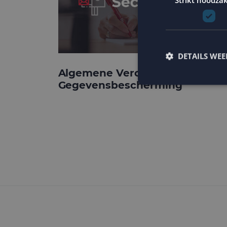
DETAILS WE
Algemene Verordening
Gegevensbescherming
Strikt noodzakelijke
accountbeheer. De we
Naam
PHPSESSID
CookieScriptConse