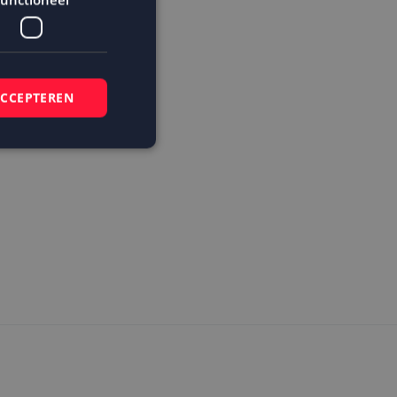
ACCEPTEREN
elding en
 basis van de PHP-
mene doeleinden die
ikerssessies te
 een willekeurig
bruikt, kan
ed voorbeeld is het
r een gebruiker
kie-Script.com-