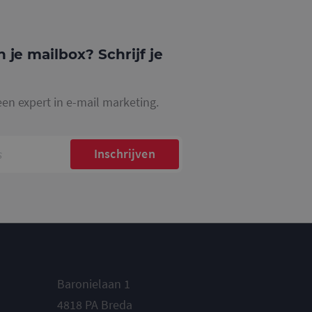
ke
website waarop het
ookie die wordt
registreert op
n je mailbox? Schrijf je
cs om de
een expert in e-mail marketing.
Inschrijven
Baronielaan 1
4818 PA Breda