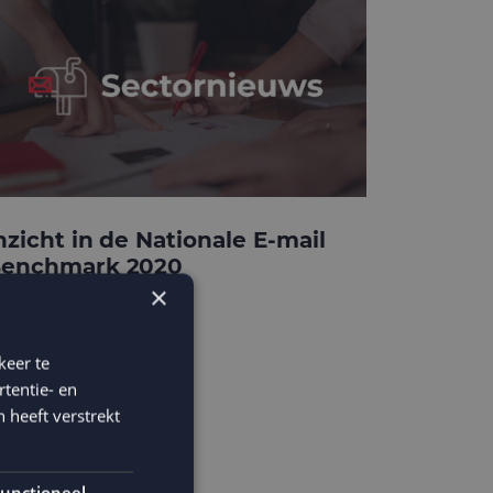
nzicht in de Nationale E-mail
enchmark 2020
×
keer te
tentie- en
 heeft verstrekt
unctioneel