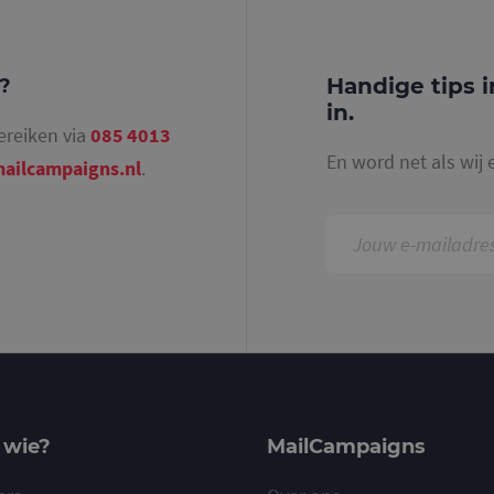
waarbij het patroonelement in de naam het unie
identiteitsnummer bevat van het account of de 
betrekking heeft. Het is een variatie op de _gat-c
gebruikt om de hoeveelheid gegevens die Google 
websites met veel verkeer te beperken.
Handige tips i
g?
.mailcampaigns.nl
1 jaar 1
Deze cookie wordt gebruikt door Google Analyti
in.
maand
sessiestatus te behouden.
ereiken via
085 4013
En word net als wij 
ailcampaigns.nl
.
 wie?
MailCampaigns