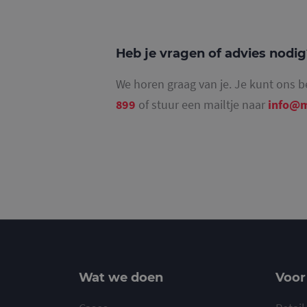
36707191-2
Heb je vragen of advies nodi
_ga_4SR8QTF0BS
We horen graag van je. Je kunt ons b
899
of stuur een mailtje naar
info@m
Wat we doen
Voor