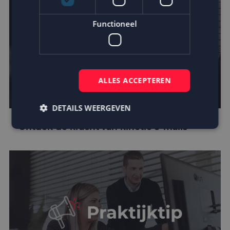
Functioneel
ALLES ACCEPTEREN
DETAILS WEERGEVEN
Ontdek de kracht van kinetic e-mails
Strikt noodzakelijk
Prestatie
Targeting
Functioneel
Strikt noodzakelijke cookies maken de
kernfunctionaliteiten van de website mogelijk, zoals
gebruikersaanmelding en accountbeheer. De
website kan niet goed worden gebruikt zonder de
strikt noodzakelijke cookies.