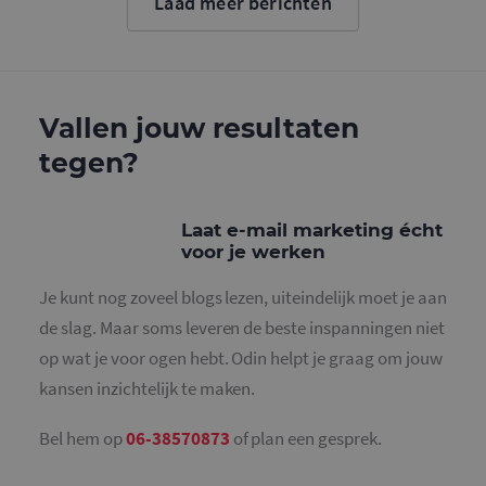
Laad meer berichten
cookie wo
gebruikt o
gebruikers
ondersche
door een
willekeurig
gegeneree
nummer to
Vallen jouw resultaten
wijzen als 
Het is op
tegen?
in elk
paginaver
een site e
gebruikt 
bezoekers-,
Laat e-mail marketing écht
en
campagne
voor je werken
te bereken
de
analysera
Je kunt nog zoveel blogs lezen, uiteindelijk moet je aan
van de site
de slag. Maar soms leveren de beste inspanningen niet
_gid
1 dag
Deze cooki
Google LLC
geplaatst 
op wat je voor ogen hebt. Odin helpt je graag om jouw
.mailcampaigns.nl
Google Ana
Het slaat 
kansen inzichtelijk te maken.
unieke wa
voor elke 
pagina en 
Bel hem op
06-38570873
of plan een gesprek.
deze bij e
gebruikt 
paginawee