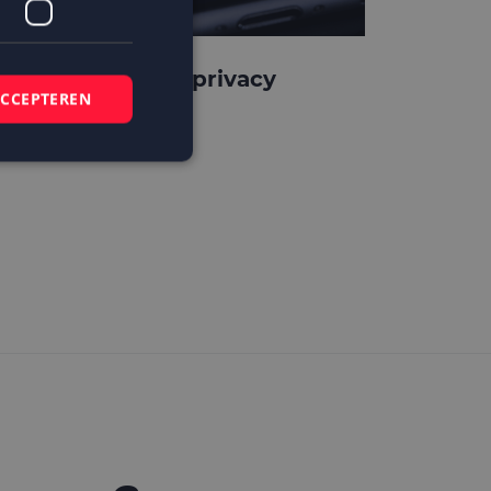
pple verscherpt privacy
ACCEPTEREN
rotection
elding en
 basis van de PHP-
mene doeleinden die
ikerssessies te
 een willekeurig
bruikt, kan
ed voorbeeld is het
r een gebruiker
kie-Script.com-
zoekers te