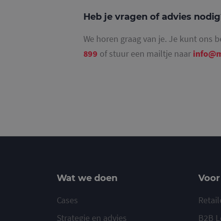
Heb je vragen of advies nodi
We horen graag van je. Je kunt ons b
_ga_4SR8QTF0BS
899
of stuur een mailtje naar
info@m
Wat we doen
Voor
Cases
Retail
Strategie en advies
B2B L