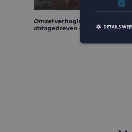
Omzetverhoging via
DETAILS WE
datagedreven e-mail
Strikt noodzakelijke
accountbeheer. De we
Naam
PHPSESSID
CookieScriptConse