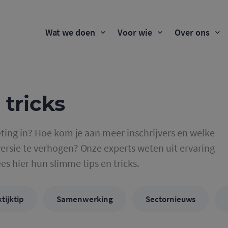
Wat we doen
Voor wie
Over ons
 tricks
ting in? Hoe kom je aan meer inschrijvers en welke
rsie te verhogen? Onze experts weten uit ervaring
ees hier hun slimme tips en tricks.
tijktip
Samenwerking
Sectornieuws